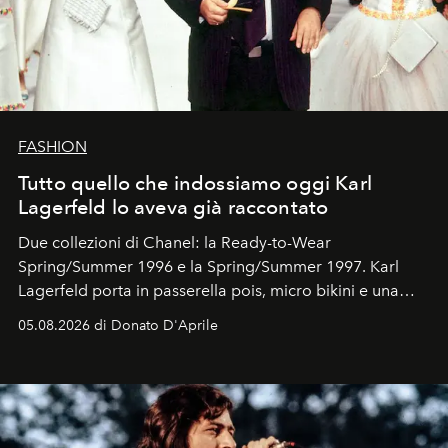
FASHION
Tutto quello che indossiamo oggi Karl
Lagerfeld lo aveva già raccontato
Due collezioni di Chanel: la Ready-to-Wear
Spring/Summer 1996 e la Spring/Summer 1997. Karl
Lagerfeld porta in passerella pois, micro bikini e una
logomania pensata per la spiaggia
, con Cindy, Linda,
05.08.2026 di Donato D'Aprile
Kate, Claudia e Carla una dietro l'altra. Trent'anni dopo,
in un'industria che vive di archivi, quel guardaroba resta
uno dei documenti più contemporanei che abbiamo.