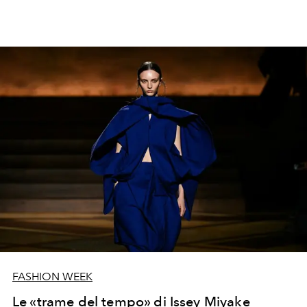
FASHION WEEK
Le «trame del tempo» di Issey Miyake