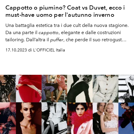
Cappotto o piumino? Coat vs Duvet, ecco i
must-have uomo per l'autunno inverno
Una battaglia estetica tra i due cult della nuova stagione.
Da una parte il
cappotto
, elegante e dalle costruzioni
tailoring. Dall’altra il
puffer
, che perde il suo retrogusto
street per diventare super
chic
. Scopri su L'OFFICIEL
17.10.2023 di L'OFFICIEL Italia
Italia l'outerwear uomo must have dapper l'autunno
inverno 2023-24...