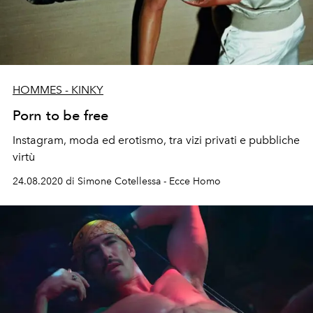
HOMMES - KINKY
Porn to be free
Instagram, moda ed erotismo, tra vizi privati e pubbliche
virtù
24.08.2020 di Simone Cotellessa - Ecce Homo