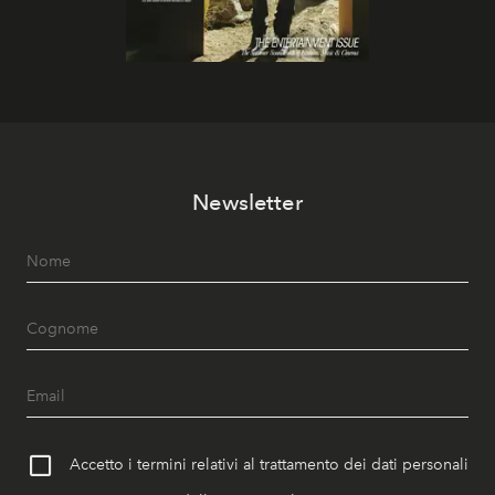
Newsletter
Accetto i termini relativi al trattamento dei dati personali