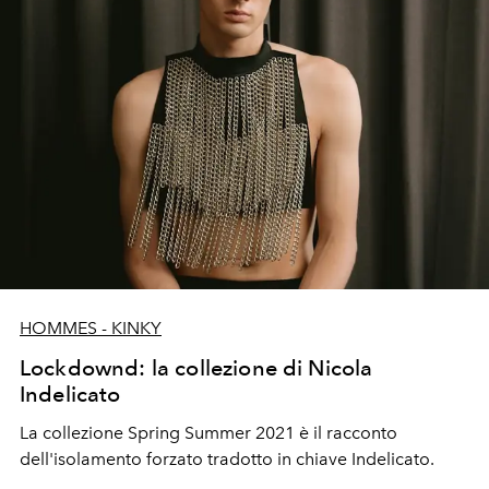
HOMMES - KINKY
Lockdownd: la collezione di Nicola
Indelicato
La collezione Spring Summer 2021 è il racconto
dell'isolamento forzato tradotto in chiave Indelicato.