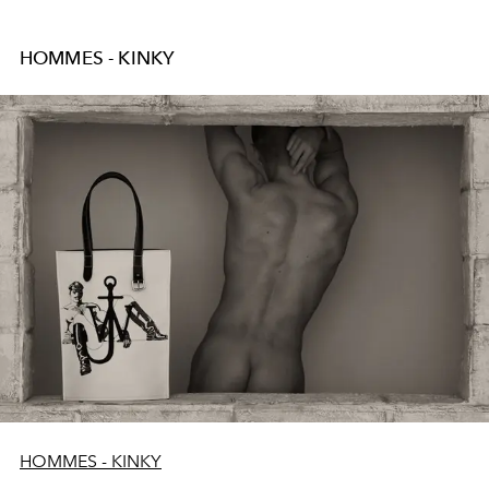
HOMMES - KINKY
HOMMES - KINKY