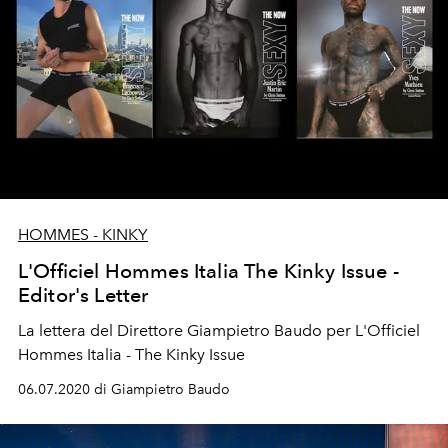
HOMMES - KINKY
L'Officiel Hommes Italia The Kinky Issue -
Editor's Letter
La lettera del Direttore Giampietro Baudo per L'Officiel
Hommes Italia - The Kinky Issue
06.07.2020 di Giampietro Baudo