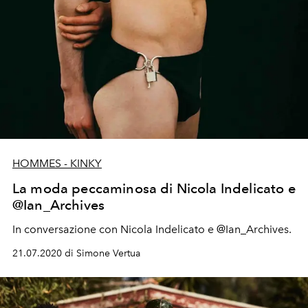
HOMMES - KINKY
La moda peccaminosa di Nicola Indelicato e
@Ian_Archives
In conversazione con Nicola Indelicato e @Ian_Archives.
21.07.2020 di Simone Vertua