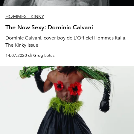
HOMMES - KINKY
The Now Sexy: Dominic Calvani
Dominic Calvani, cover boy de L'Officiel Hommes Italia,
The Kinky Issue
14.07.2020 di Greg Lotus