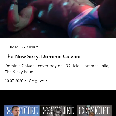
HOMMES - KINKY
The Now Sexy: Dominic Calvani
Dominic Calvani, cover boy de L'Officiel Hommes Italia,
The Kinky Issue
10.07.2020 di Greg Lotus