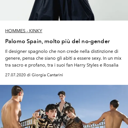
HOMMES - KINKY
Palomo Spain, molto più del no-gender
Il designer spagnolo che non crede nella distinzione di
genere, pensa che siano gli abiti a essere sexy. In un mix
tra sacro e profano, tra i suoi fan Harry Styles e Rosalia
27.07.2020 di Giorgia Cantarini