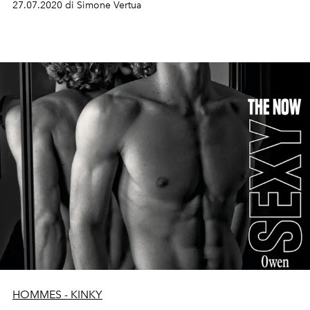
27.07.2020 di Simone Vertua
HOMMES - KINKY