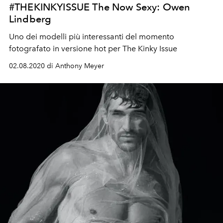
#THEKINKYISSUE The Now Sexy: Owen
Lindberg
Uno dei modelli più interessanti del momento
fotografato in versione hot per The Kinky Issue
02.08.2020 di Anthony Meyer