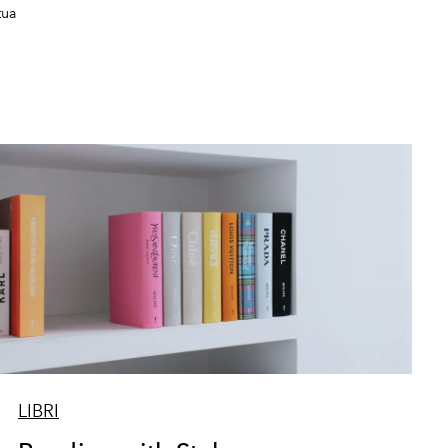
tua
LIBRI