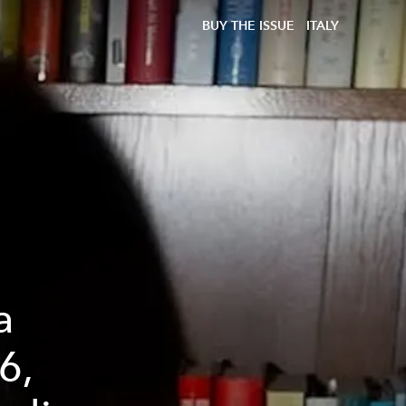
BUY THE ISSUE
ITALY
a
6,