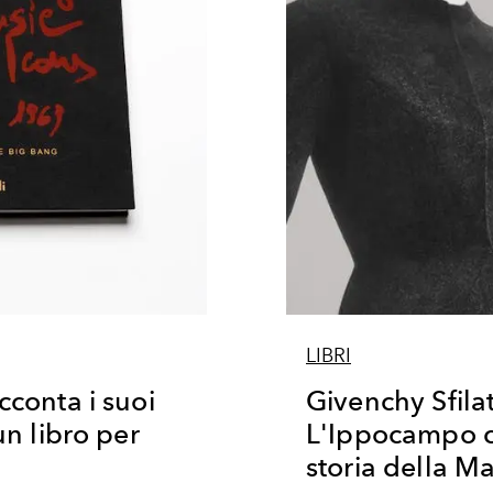
LIBRI
cconta i suoi
Givenchy Sfilate
un libro per
L'Ippocampo ch
storia della M