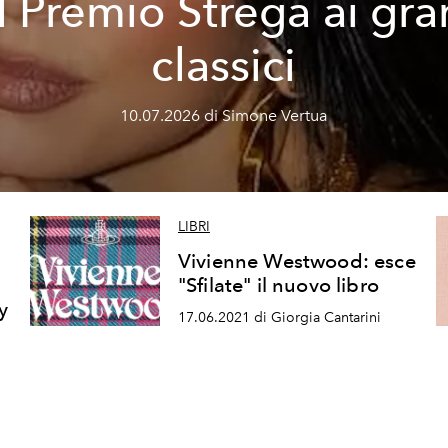
l Premio Strega ai gra
classici
10.07.2026 di Simone Vertua
LIBRI
Vivienne Westwood: esce
"Sfilate" il nuovo libro
y
17.06.2021 di Giorgia Cantarini