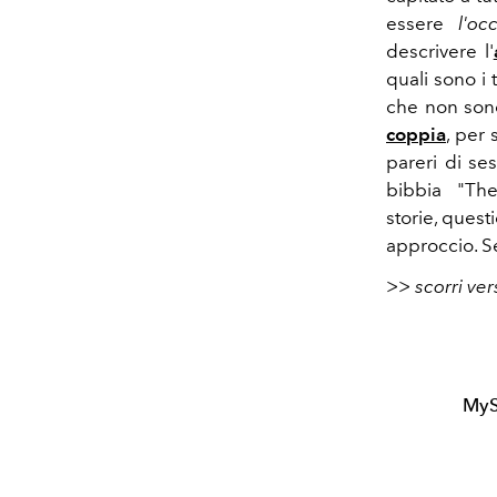
essere
l'oc
descrivere l'
quali sono i 
che non so
coppia
, per
pareri di se
bibbia "Th
storie, quest
approccio. Se
>> scorri ver
MyS