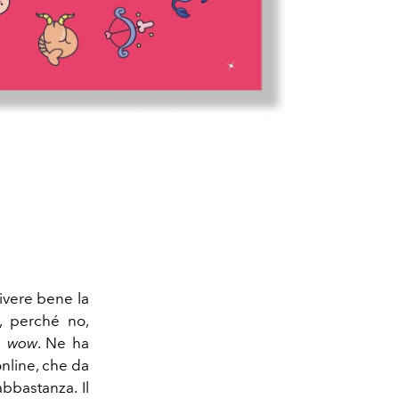
vivere bene la
e, perché no,
a
wow
. Ne ha
online, che da
bbastanza. Il