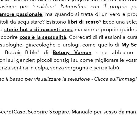
casione per "scaldare" l'atmosfera con il proprio pa
amore passionale
, ma quando si tratta di un vero e pr
titoli da acquistare? Esistono
libri di sesso
? Ecco una selezi
no
storie hot e di racconti eros
, ma vere e proprie guide a
 scoprire
cosa è la sessualità
. Corredati di riflessioni a cur
ssuologhe, ginecologhe e urologi, come quello di
My Se
e Bodoir Bible" di
Betony Vernon
- ne abbiamo 
ioni sul gender; piccoli consigli su come migliorare le vost
nza sentirsi in colpa,
senza vergogna e senza tabù
.
so il basso per visualizzare la selezione - Clicca sull'immag
ecretCase. Scoprire Scopare. Manuale per sesso da man