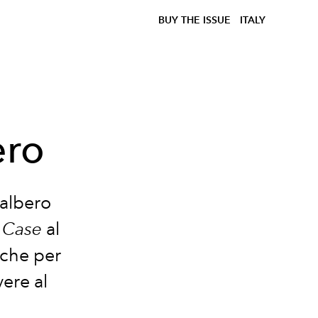
BUY THE ISSUE
ITALY
ero
'albero
t
Case
al
iche per
vere al