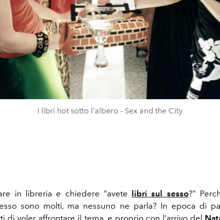
I libri hot sotto l'albero - Sex and the City
dare in libreria e chiedere "avete
libri sul sesso
?" Perch
sesso sono molti, ma nessuno ne parla? In epoca di p
tti di voler affrontare il tema, e proprio con l'arrivo del
Nat