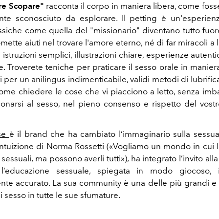
re Scopare"
racconta il corpo in maniera libera, come fosse
e sconosciuto da esplorare. Il petting è un'esperienz
assiche come quella del "missionario" diventano tutto fuorc
mette aiuti nel trovare l'amore eterno, né di far miracoli a 
struzioni semplici, illustrazioni chiare, esperienze auten
e. Troverete teniche per praticare il sesso orale in manie
per un anilingus indimenticabile, validi metodi di lubrific
come chiedere le cose che vi piacciono a letto, senza imb
zionarsi al sesso, nel pieno consenso e rispetto del vost
se
è il brand che ha cambiato l’immaginario sulla sessual
ntuizione di Norma Rossetti («Vogliamo un mondo in cui
sessuali, ma possono averli tutti»), ha integrato l’invito all
l’educazione sessuale, spiegata in modo giocoso, i
nte accurato. La sua community è una delle più grandi e at
i sesso in tutte le sue sfumature.