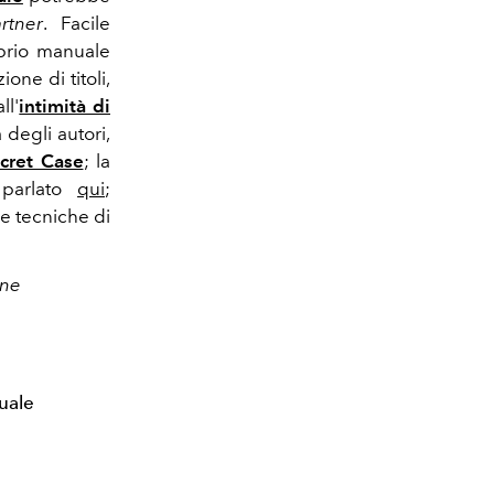
rtner
. Facile
oprio manuale
one di titoli,
ll'
intimità di
a degli autori,
cret Case
; la
parlato
qui
;
re tecniche di
ine
uale