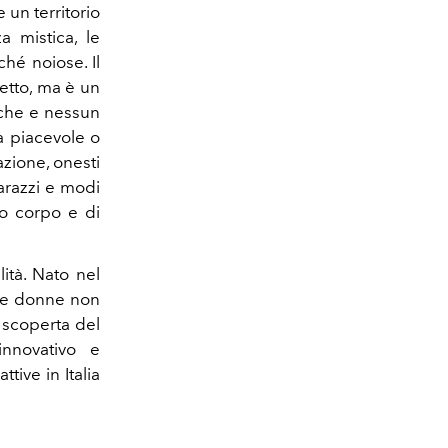
 un territorio
a mistica, le
hé noiose. Il
letto, ma è un
tiche e nessun
ra piacevole o
azione, onesti
arazzi e modi
ro corpo e di
ità. Nato nel
 le donne non
a scoperta del
nnovativo e
tive in Italia