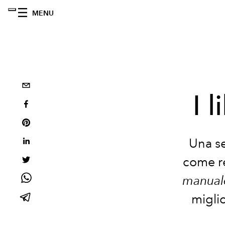
MENU
I 
Una s
come re
manuale 
miglio