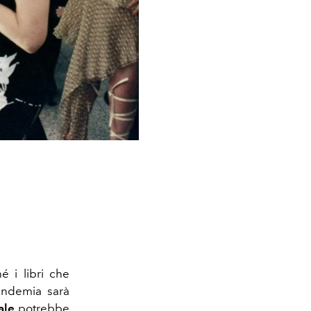
é i libri che
andemia sarà
ale
potrebbe