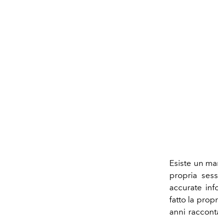
Esiste un man
propria sess
accurate inf
fatto la prop
anni raccont