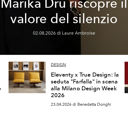
Marika Dru riscopre il
valore del silenzio
02.08.2026 di Laure Ambroise
DESIGN
Eleventy x True Design: la
seduta "Farfalla" in scena
o
alla Milano Design Week
2026
23.04.2026 di Benedetta Donghi