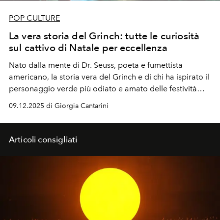
POP CULTURE
La vera storia del Grinch: tutte le curiosità
sul cattivo di Natale per eccellenza
Nato dalla mente di
Dr. Seuss
, poeta e fumettista
americano, la storia vera del
Grinch
e di chi ha ispirato il
personaggio verde più odiato e amato delle festività
natalizie. Anche perché il personaggio è diventato un
09.12.2025 di Giorgia Cantarini
modo di dire e di definire chi è allergico al Natale
Articoli consigliati