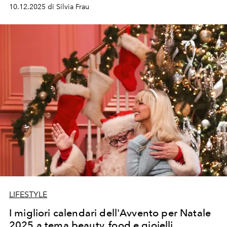
anche in versione tonda, in chocolate bar e... liquida. E
10.12.2025 di Silvia Frau
non manca il kit per farlo in casa.
LIFESTYLE
I migliori calendari dell'Avvento per Natale
2025 a tema beauty, food e gioielli