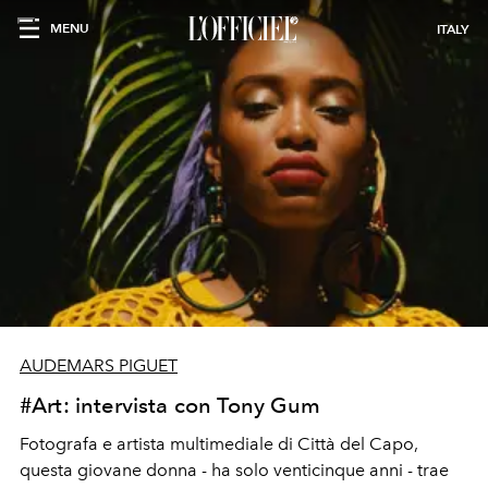
MENU
ITALY
AUDEMARS PIGUET
#Art: intervista con Tony Gum
Fotografa e artista multimediale di Città del Capo,
questa giovane donna - ha solo venticinque anni - trae