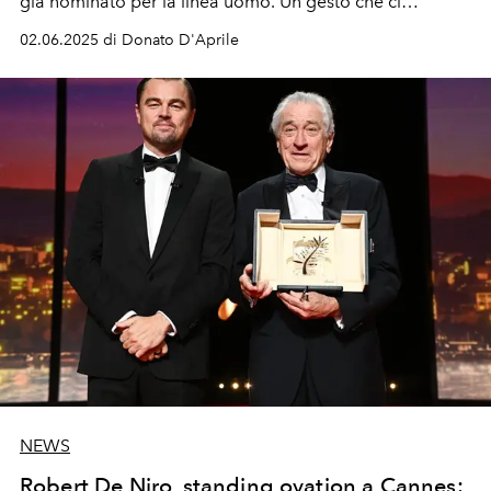
già nominato per la linea uomo. Un gesto che ci
regalerà senz'altro una nuova sinergia tra i codici storici
02.06.2025 di Donato D'Aprile
della maison e una sensibilità contemporanea.
NEWS
Robert De Niro, standing ovation a Cannes: