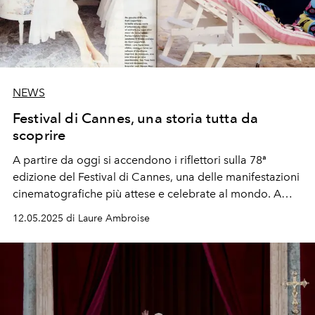
NEWS
Festival di Cannes, una storia tutta da
scoprire
A partire da oggi si accendono i riflettori sulla
78ª
edizione del Festival di Cannes
, una delle manifestazioni
cinematografiche più attese e celebrate al mondo. A
presiederla sarà
Juliette Binoche
, attrice emblematica
12.05.2025 di Laure Ambroise
del cinema d’autore europeo, mentre la selezione
preannuncia un parterre straordinario:
Tom Cruise
, in
arrivo con l’ultimo capitolo di
Mission: Impossible
;
Scarlett Johansson
e
Kristen Stewart
, al debutto come
registe; e ancora
Ari Aster
,
Joaquin Phoenix
,
Emma
Stone
,
Yorgos Lanthimos
.