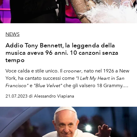
NEWS
Addio Tony Bennett, la leggenda della
musica aveva 96 anni. 10 canzoni senza
tempo
Voce calda e stile unico. Il
crooner
, nato nel 1926 a New
York, ha cantato successi come
"I Left My Heart in San
Francisco"
e
"Blue Velvet"
che gli valsero 18 Grammy.
Con Dean Martin, Sammy Davis jr. e Frank Sinatra aveva
21.07.2023 di Alessandro Viapiana
formato il cosidetto
"Rat Pack"
. La sua influenza nella
pop music è indelebile, rendendolo un'icona amata a
livello globale. Famosi i duetti con Lady Gaga sul finire
della sua carriera.