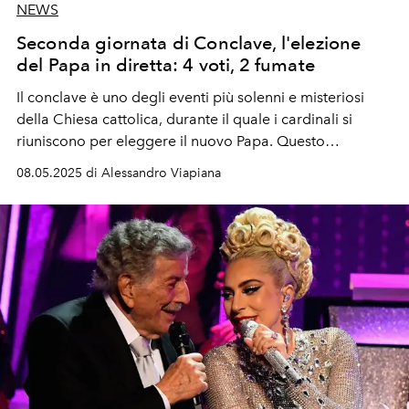
NEWS
Seconda giornata di Conclave, l'elezione
del Papa in diretta: 4 voti, 2 fumate
Il conclave è uno degli eventi più solenni e misteriosi
della Chiesa cattolica, durante il quale i cardinali si
riuniscono per eleggere il nuovo Papa. Questo
processo, ricco di simbolismi e tradizioni secolari, si
08.05.2025 di Alessandro Viapiana
svolge nella Cappella Sistina, all'interno del Vaticano, e
segue regole precise stabilite nel corso dei secoli.