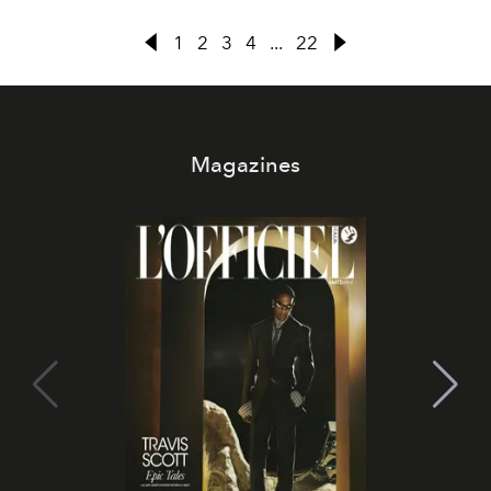
interreligioso, lascia un segno indelebile nella storia.
Lutto tra i fedeli
in tutto il mondo che si raccolgono in
1
2
3
4
...
22
preghiera. Attesa per il Conclave.
Magazines