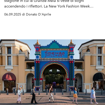
stagione in cui la
Grande Mela
si veste di sogni
accendendo i riflettori. La New York Fashion Week
dedicata alla Spring/Summer 2026 si prepara a
06.09.2025 di Donato D'Aprile
inaugurare il Fashion Month. Un nuovo capitolo fatto di
avviversari, ritorni, debutti e una scena che non smette
mai di sorprendere.