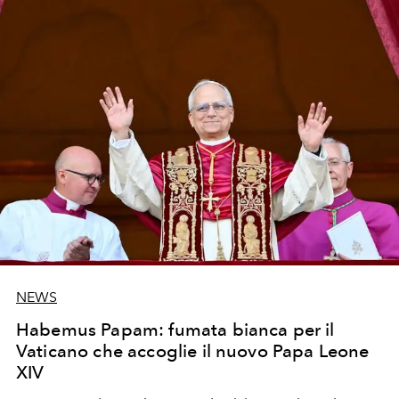
267esimo successore di Pietro.
Le prime parole rivolte
alla folla radunatasi in Piazza San Pietro dopo la fumata
bianca sono state: «La pace sia con tutti voi».
NEWS
Habemus Papam: fumata bianca per il
Vaticano che accoglie il nuovo Papa Leone
XIV