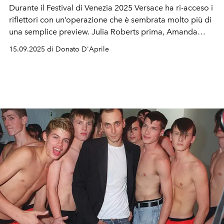
Durante il Festival di Venezia 2025 Versace ha ri-acceso i
riflettori con un’operazione che è sembrata molto più di
una semplice preview. Julia Roberts prima, Amanda
Seyfried poi hanno raccontato i primi passi della
15.09.2025 di Donato D'Aprile
direzione creativa di Dario Vitale. Tra strategie di
marketing studiate e un linguaggio manifesto che
intreccia archivi, corpi e cultura, la maison della Medusa
—
oggi parte del gruppo Prada
— prova a ridefinire sé
stessa, senza mai dimenticare Gianni e Donatella.