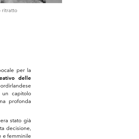
ritratto
pocale per la
eativo delle
 nordirlandese
 un capitolo
a profonda
era stato già
ta decisione,
e e femminile