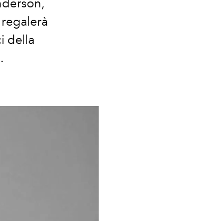
Anderson,
 regalerà
i della
.