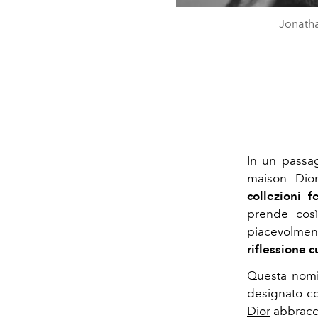
Jonatha
In un passag
maison Dio
collezioni f
prende così
piacevolme
riflessione c
Questa nomin
designato co
Dior
abbracci