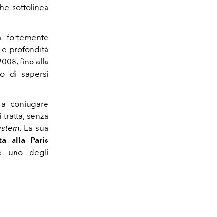
he sottolinea
ca fortemente
a e profondità
008, fino alla
to di sapersi
à a coniugare
 tratta, senza
ystem.
La sua
a alla Paris
e uno degli