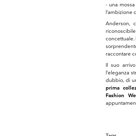
- una mossa 
l’ambizione d
Anderson, cl
riconoscibile
concettuale.
sorprendent
raccontare c
Il suo arriv
l’eleganza st
dubbio, di u
prima coll
Fashion We
appuntamenti 
Tags