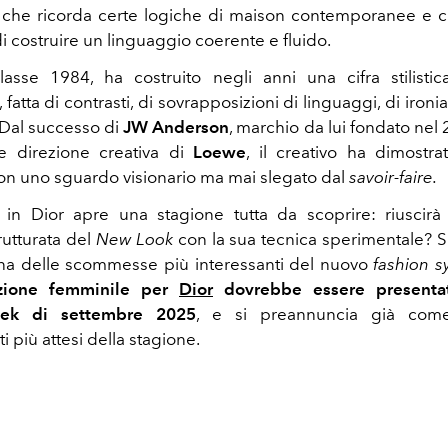
che ricorda certe logiche di maison contemporanee e c
i costruire un linguaggio coerente e fluido.
asse 1984, ha costruito negli anni una cifra stilisti
, fatta di contrasti, di sovrapposizioni di linguaggi, di ironi
 Dal successo di
JW Anderson
, marchio da lui fondato nel 2
e direzione creativa di
Loewe
, il creativo ha dimostra
on uno sguardo visionario ma mai slegato dal
savoir-faire.
o in Dior apre una stagione tutta da scoprire: riuscir
rutturata del
New Look
con la sua tecnica sperimentale? Si
na delle scommesse più interessanti del nuovo
fashion s
ezione femminile per
Dior
dovrebbe essere presentat
ek di settembre 2025
, e si preannuncia già com
più attesi della stagione.