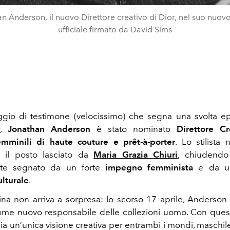
n Anderson, il nuovo Direttore creativo di Dior, nel suo nuovo 
ufficiale firmato da David Sims
gio di testimone (velocissimo) che segna una svolta e
r,
Jonathan Anderson
è stato nominato
Direttore Cr
emminili di haute couture e prêt-à-porter
. Lo stilista
 il posto lasciato da
Maria Grazia Chiuri
, chiudendo
nte segnato da un forte
impegno femminista
e da un
ulturale
.
a non arriva a sorpresa: lo scorso 17 aprile, Anderson 
me nuovo responsabile delle collezioni uomo. Con ques
a un’unica visione creativa per entrambi i mondi, maschil