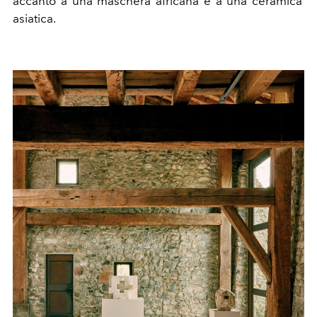
accanto a una
maschera africana
e a una
ceramica
asiatica
.