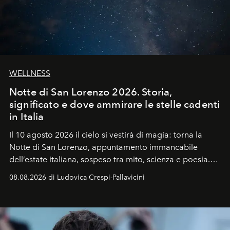
WELLNESS
Notte di San Lorenzo 2026. Storia,
significato e dove ammirare le stelle cadenti
in Italia
Il 10 agosto 2026 il cielo si vestirà di magia: torna la
Notte di San Lorenzo
, appuntamento immancabile
dell’estate italiana, sospeso tra mito, scienza e poesia.
Sarà il momento in cui gli occhi si alzano verso la volta
08.08.2026 di Ludovica Crespi-Pallavicini
celeste per seguire il passaggio delle
Perseidi
, quelle
che chiamiamo comunemente
stelle cadenti
, e affidare
all’universo i desideri più segreti