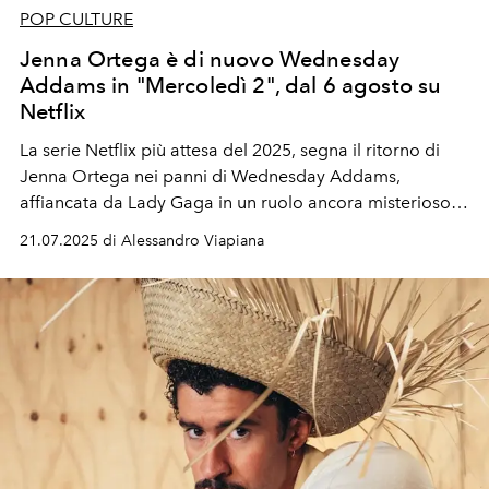
POP CULTURE
Jenna Ortega è di nuovo Wednesday
Addams in "Mercoledì 2", dal 6 agosto su
Netflix
L
a serie Netflix più attesa del 2025, segna il ritorno di
Jenna Ortega
nei panni di Wednesday Addams,
affiancata da
Lady Gaga
in un ruolo ancora misterioso.
Ideata da
Tim Burton
, la nuova stagione di Mercoledì -
21.07.2025 di Alessandro Viapiana
Wednesday promette atmosfere ancora più cupe e
sorprendenti.