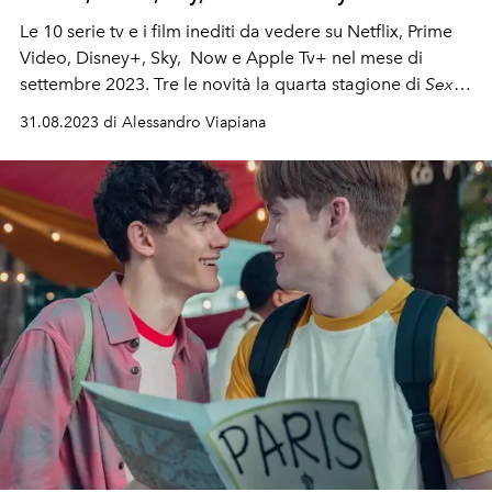
Le 10 serie tv e i film inediti da vedere su Netflix, Prime
Video, Disney+, Sky, Now e Apple Tv+ nel mese di
settembre 2023. Tre le novità la quarta stagione di
Sex
Education
su Netflix,
The Ferragnez: Sanremo Special
e
31.08.2023 di Alessandro Viapiana
The continental
su Prime Video,
La Sirenetta
e
The Other
Black Girl
su Disney+.