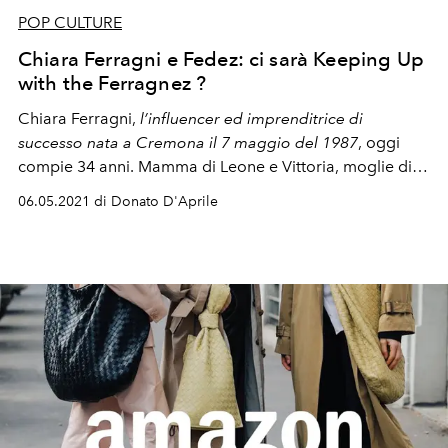
POP CULTURE
Chiara Ferragni e Fedez: ci sarà Keeping Up
with the Ferragnez ?
Chiara Ferragni,
l’influencer ed imprenditrice di
successo nata a Cremona il 7 maggio del 1987
, oggi
compie 34 anni. Mamma di Leone e Vittoria, moglie di
Fedez ed una carriera in ascesa. Una vita stellare che
06.05.2021 di Donato D'Aprile
potrebbe diventare un docu-reality firmato Amazon
Prime Video.
Keeping Up with the Ferragnez,
we want
you!