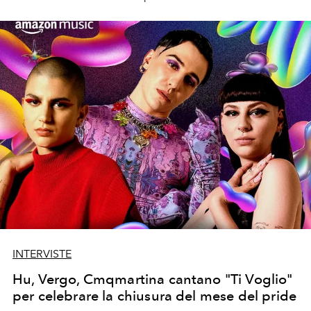
O'Connel sarà "L'amante di Lady Chatterley" su Netflix
nell'adattamento dell'omonimo romanzo di David
Herbert Lawrence del 1928.
INTERVISTE
Hu, Vergo, Cmqmartina cantano "Ti Voglio"
per celebrare la chiusura del mese del pride