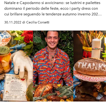
Natale e Capodanno si avvicinano: se lustrini e pailettes
dominano il periodo delle feste, ecco i party dress con
cui brillare seguendo le tendenze autunno inverno 2022.
Long dress luccicanti, mini skirt e top gioielli, scopri la
30.11.2022 di Cecilia Corsetti
selezione per il vestito
perfetto.