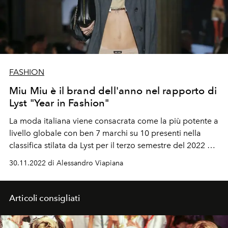
FASHION
Miu Miu è il brand dell'anno nel rapporto di
Lyst "Year in Fashion"
La moda italiana viene consacrata come la più potente a
livello globale con ben 7 marchi su 10 presenti nella
classifica stilata da Lyst per il terzo semestre del 2022 dei
marchi più influenti e ricercati sul web. Logo dell'anno?
30.11.2022 di Alessandro Viapiana
Diesel. La borsa che tutti vogliono? La Re-nylon Re-
edition 2000 di Prada. Ecco tutte le voci del rapporto
"Year in Fashion".
Articoli consigliati