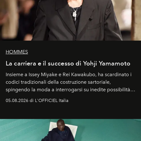
HOMMES
La carriera e il successo di Yohji Yamamoto
Insieme a Issey Miyake e Rei Kawakubo, ha scardinato i
codici tradizionali della costruzione sartoriale,
spingendo la moda a interrogarsi su inedite possibilità
formali e a ridefinire il concetto stesso di silhouette.
05.08.2026 di L'OFFICIEL Italia
Quella di Yohji Yamamoto è storia di un visionario che
ha riscritto i canoni estetici del XX secolo, lasciando
un’impronta indelebile nella storia della moda.