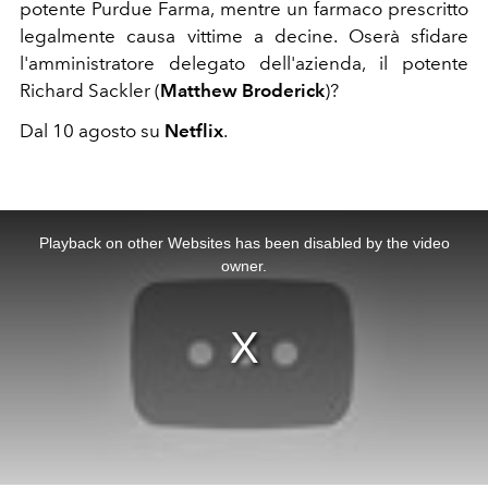
potente Purdue Farma, mentre un farmaco prescritto
legalmente causa vittime a decine. Oserà sfidare
l'amministratore delegato dell'azienda, il potente
Richard Sackler (
Matthew Broderick
)?
Dal 10 agosto su
Netflix
.
This
is
a
Playback on other Websites has been disabled by the video
modal
window.
owner.