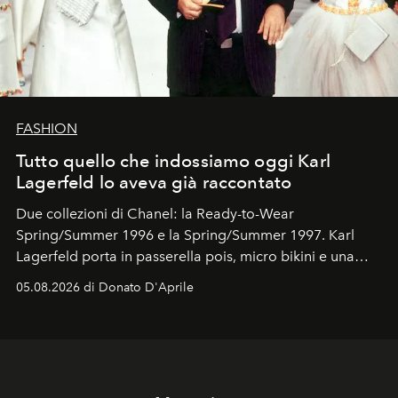
FASHION
Tutto quello che indossiamo oggi Karl
Lagerfeld lo aveva già raccontato
Due collezioni di Chanel: la Ready-to-Wear
Spring/Summer 1996 e la Spring/Summer 1997. Karl
Lagerfeld porta in passerella pois, micro bikini e una
logomania pensata per la spiaggia
, con Cindy, Linda,
05.08.2026 di Donato D'Aprile
Kate, Claudia e Carla una dietro l'altra. Trent'anni dopo,
in un'industria che vive di archivi, quel guardaroba resta
uno dei documenti più contemporanei che abbiamo.