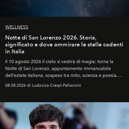
WELLNESS
Notte di San Lorenzo 2026. Storia,
significato e dove ammirare le stelle cadenti
in Italia
Il 10 agosto 2026 il cielo si vestirà di magia: torna la
Notte di San Lorenzo
, appuntamento immancabile
dell’estate italiana, sospeso tra mito, scienza e poesia.
Sarà il momento in cui gli occhi si alzano verso la volta
08.08.2026 di Ludovica Crespi-Pallavicini
celeste per seguire il passaggio delle
Perseidi
, quelle
che chiamiamo comunemente
stelle cadenti
, e affidare
all’universo i desideri più segreti