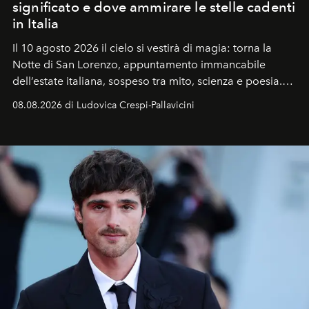
significato e dove ammirare le stelle cadenti
in Italia
Il 10 agosto 2026 il cielo si vestirà di magia: torna la
Notte di San Lorenzo
, appuntamento immancabile
dell’estate italiana, sospeso tra mito, scienza e poesia.
Sarà il momento in cui gli occhi si alzano verso la volta
08.08.2026 di Ludovica Crespi-Pallavicini
celeste per seguire il passaggio delle
Perseidi
, quelle
che chiamiamo comunemente
stelle cadenti
, e affidare
all’universo i desideri più segreti