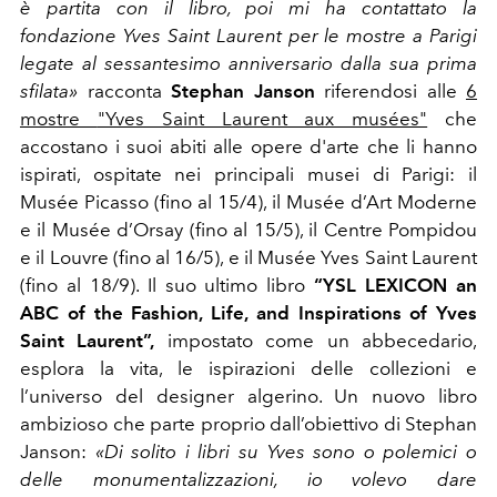
è partita con il libro, poi mi ha contattato la
fondazione Yves Saint Laurent per le mostre a Parigi
legate al sessantesimo anniversario dalla sua prima
sfilata»
racconta
Stephan Janson
riferendosi alle
6
mostre
"Yves Saint Laurent aux musées"
che
accostano i suoi abiti alle opere d'arte che li hanno
ispirati, ospitate nei principali musei di Parigi: il
Musée Picasso (fino al 15/4), il Musée d’Art Moderne
e il Musée d’Orsay (fino al 15/5), il Centre Pompidou
e il Louvre
(fino al 16/5), e il Musée Yves Saint Laurent
(fino al 18/9).
Il suo ultimo libro
“YSL LEXICON an
ABC of the Fashion, Life, and Inspirations of Yves
Saint Laurent”,
impostato come un abbecedario,
esplora la vita, le ispirazioni delle collezioni e
l’universo del designer algerino. Un nuovo libro
ambizioso che parte proprio dall’obiettivo di Stephan
Janson:
«Di solito i libri su Yves sono o polemici o
delle monumentalizzazioni, io volevo dare