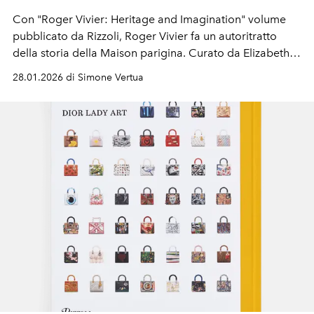
Con
"
Roger Vivier: Heritage and Imagination"
volume
pubblicato da
Rizzoli
, Roger Vivier fa un autoritratto
della storia della Maison parigina. Curato da Elizabeth
Semmelhack, il libro attraversa l’eredità del fondatore e
28.01.2026 di Simone Vertua
la rinascita del marchio fino alla visione attuale di
Gherardo Felloni
, offrendo una riflessione più ampia su
come il patrimonio creativo possa continuare a
generare nuove forme e significati nel lusso
contemporaneo.