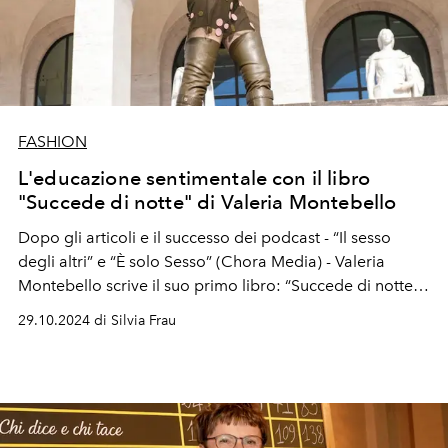
FASHION
L'educazione sentimentale con il libro
"Succede di notte" di Valeria Montebello
Dopo gli articoli e il successo dei podcast -
“
Il sesso
degli altri
”
e
“
È solo Sesso
”
(Chora Media) - Valeria
Montebello scrive il suo primo libro:
“
Succede di notte
”
,
edito da Feltrinelli, sui rapporti disfunzionali dei
29.10.2024 di Silvia Frau
Millennials.