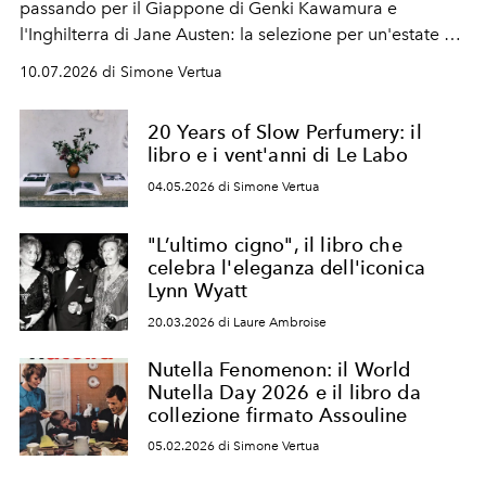
passando per il Giappone di Genki Kawamura e
l'Inghilterra di Jane Austen: la selezione per un'estate di
letture che alterna romanzi appena arrivati in libreria e
10.07.2026 di Simone Vertua
classici a cui si torna sempre volentieri.
20 Years of Slow Perfumery: il
libro e i vent'anni di Le Labo
04.05.2026 di Simone Vertua
"L’ultimo cigno", il libro che
celebra l'eleganza dell'iconica
Lynn Wyatt
20.03.2026 di Laure Ambroise
Nutella Fenomenon: il World
Nutella Day 2026 e il libro da
collezione firmato Assouline
05.02.2026 di Simone Vertua