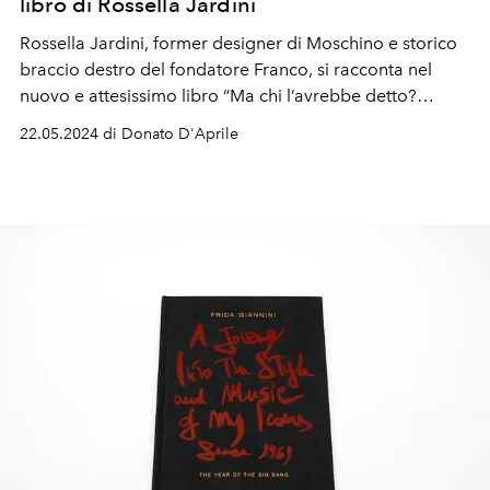
libro di Rossella Jardini
Rossella Jardini, former designer di Moschino e storico
braccio destro del fondatore Franco, si racconta nel
nuovo e attesissimo libro “Ma chi l’avrebbe detto?
L’eleganza ha una faccia sola”, edito da La nave di Teseo
22.05.2024 di Donato D'Aprile
e curato dal giornalista Antonio Mancinelli.