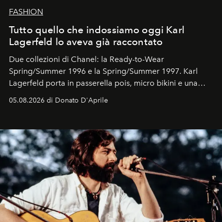
FASHION
Tutto quello che indossiamo oggi Karl
Lagerfeld lo aveva già raccontato
Due collezioni di Chanel: la Ready-to-Wear
Spring/Summer 1996 e la Spring/Summer 1997. Karl
Lagerfeld porta in passerella pois, micro bikini e una
logomania pensata per la spiaggia
, con Cindy, Linda,
05.08.2026 di Donato D'Aprile
Kate, Claudia e Carla una dietro l'altra. Trent'anni dopo,
in un'industria che vive di archivi, quel guardaroba resta
uno dei documenti più contemporanei che abbiamo.