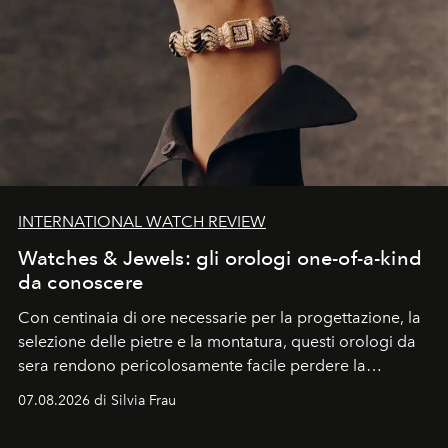
INTERNATIONAL WATCH REVIEW
Watches & Jewels: gli orologi one-of-a-kind
da conoscere
Con centinaia di ore necessarie per la progettazione, la
selezione delle pietre e la montatura, questi orologi da
sera rendono pericolosamente facile perdere la
cognizione del tempo. Ma con quadranti così
07.08.2026 di Silvia Frau
abbaglianti, chi è che guarda davvero l'ora?