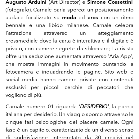
Augusto Arduini
(Art Director) e
Simone Cossettini
(fotografo). Carnale parla sporco: un posizionamento
audace focalizzato su
moda
ed
eros
con un ritmo
bennale e una libido milanese. Carnale celebra
l'attrazione attraverso un atteggiamento
crossmediale dove la carta è interattiva e il digitale è
privato, con camere segrete da sbloccare; La rivista
offre una seduzione aumentata attraverso 'Aria App',
che mostra immagini in movimento puntando la
fotocamera e inquadrando le pagine. Sito web e
social media hanno camere private con contenuti
esclusivi per piccoli cerchie di peccatori che
vogliono di più.
Carnale numero 01 riguarda
'DESIDERIO'
, la parola
italiana per desiderio. Un viaggio sporco attraverso le
cinque fasi psicologiche del piacere carnale. Ogni
fase è un capitolo, caratterizzato da un diverso senso
di soddisfazione, interpretato da 30 creativi nel