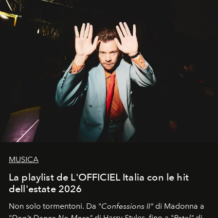
MUSICA
La playlist de L'OFFICIEL Italia con le hit
dell'estate 2026
Non solo tormentoni. Da "
Confessions II"
di Madonna a
"
Don't Dance No More"
di Harry Styles, fino a "
Petal"
di