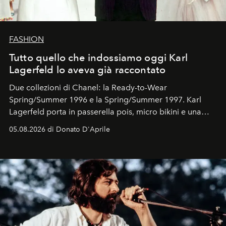
FASHION
Tutto quello che indossiamo oggi Karl
Lagerfeld lo aveva già raccontato
Due collezioni di Chanel: la Ready-to-Wear
Spring/Summer 1996 e la Spring/Summer 1997. Karl
Lagerfeld porta in passerella pois, micro bikini e una
logomania pensata per la spiaggia
, con Cindy, Linda,
05.08.2026 di Donato D'Aprile
Kate, Claudia e Carla una dietro l'altra. Trent'anni dopo,
in un'industria che vive di archivi, quel guardaroba resta
uno dei documenti più contemporanei che abbiamo.