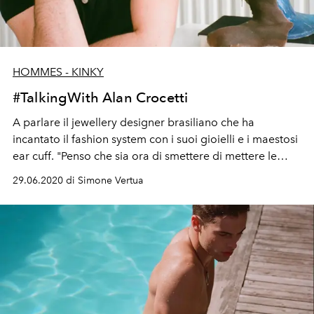
HOMMES - KINKY
#TalkingWith Alan Crocetti
A parlare il jewellery designer brasiliano che ha
incantato il fashion system con i suoi gioielli e i maestosi
ear cuff. "Penso che sia ora di smettere di mettere le
persone nelle scatole e di limitare il tipo di relazioni che
29.06.2020 di Simone Vertua
possono avere tra di loro" ha spiegato "Cerchiamo di
essere liberi e di valorizzare le esperienze, in modo che
ogni momento condiviso possa essere un'opportunità
per i sentimenti di comunità e di appartenenza."