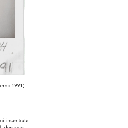
verno 1991)
ni incentrate
l designer. I