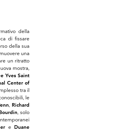
mativo della
ca di fissare
orso della sua
romuovere una
e un ritratto
nuova mostra,
e Yves Saint
nal Center of
mplesso tra il
onoscibili, le
Penn
,
Richard
Bourdin
, solo
 contemporanei
er
e
Duane