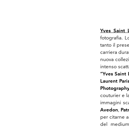
Yves Saint 
fotografia. 
tanto il pres
carriera dur
nuova collez
intenso scat
“Yves Saint
Laurent Pari
Photography
couturier e l
immagini sca
Avedon
,
Pat
per citarne a
del mediu