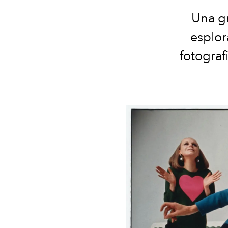
Una gr
esplor
fotograf