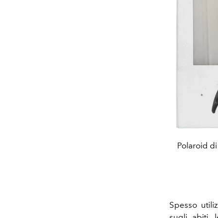
Polaroid d
Spesso utili
sugli abiti,