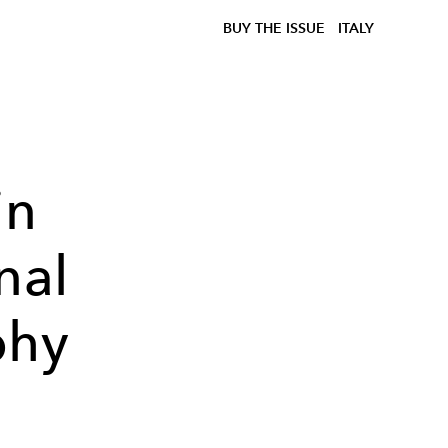
BUY THE ISSUE
ITALY
in
nal
phy