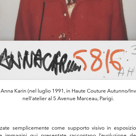
i Anna Karin (nel luglio 1991, in Haute Couture Autunno/In
nell'atelier al 5 Avenue Marceau, Parigi.
zzate semplicemente come supporto visivo in esposizio
 le immagini qui presentate raccontano l’evoluzione de