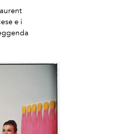
Laurent
ese e i
 leggenda