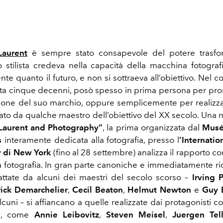
Laurent
è sempre stato consapevole del potere trasfor
Lo stilista credeva nella capacità della macchina fotografi
ente quanto il futuro, e non si sottraeva all’obiettivo. Nel c
ata cinque decenni, posò spesso in prima persona per p
ione del suo marchio, oppure semplicemente per realizzar
tato da qualche maestro dell’obiettivo del XX secolo. Una 
 Laurent and Photography”
, la prima organizzata dal
Musé
s
interamente dedicata alla fotografia, presso l
’Internatio
 di New York
(fino al 28 settembre) analizza il rapporto co
a fotografia. In gran parte canoniche e immediatamente ric
ttate da alcuni dei maestri del secolo scorso –
Irving 
rick Demarchelier
,
Cecil Beaton
,
Helmut Newton
e
Guy 
lcuni – si affiancano a quelle realizzate dai protagonisti
m, come
Annie Leibovitz
,
Steven Meisel
,
Juergen Tell