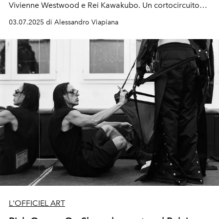
Vivienne Westwood e Rei Kawakubo. Un
cortocircuito
visivo ed etico
tra due figure che hanno fatto della
03.07.2025 di Alessandro Viapiana
disobbedienza una forma d’arte
. In un mondo che
chiede conformismo, loro hanno scelto l’
eccesso
,
l’
ambiguità
, la
provocazione
. E ci hanno insegnato che,
a volte, l’
eleganza è un atto di resistenza
.
L'OFFICIEL ART