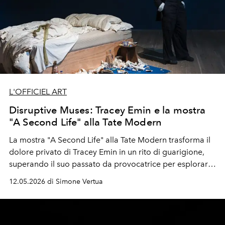
L'OFFICIEL ART
Disruptive Muses: Tracey Emin e la mostra
"A Second Life" alla Tate Modern
La mostra "A Second Life" alla Tate Modern trasforma il
dolore privato di Tracey Emin in un rito di guarigione,
superando il suo passato da provocatrice per esplorare
nascita, vita e morte. In partnership con Gucci e amata
12.05.2026 di Simone Vertua
da star internazionali, l'artista invita i visitatori ad
abbandonare l'apatia per connettersi profondamente
con le proprie emozioni.