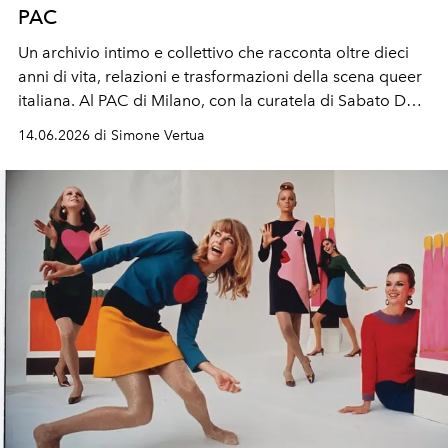
PAC
Un archivio intimo e collettivo che racconta oltre dieci
anni di vita, relazioni e trasformazioni della scena queer
italiana. Al PAC di Milano, con la curatela di Sabato De
Sarno, la fotografia della mostra "Eravamo notte ora
14.06.2026 di Simone Vertua
siamo giorno" diventa uno spazio di riconoscimento e
resistenza. Realizzata in collaborazione con Orgoglio
Porta Venezia Milano e sponsorizzata da Levi's in
occasone del Pride 2026, la mostra di Ambrosia Fortuna
racconta la comunità LGBTQIA+ senza filtri.