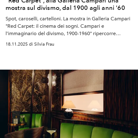
“Red Carpet“, alla Galleria Campari una
mostra sul divismo, dal 1900 agli anni '60
Spot, caroselli, cartelloni. La mostra in Galleria Campari
"
Red Carpet: il cinema dei sogni. Campari e
l’immaginario del divismo, 1900-1960"
ripercorre
sessant'anni di storia del divismo nel cinema, legandolo
18.11.2025 di Silvia Frau
al mondo della comunicazione e pubblicità.