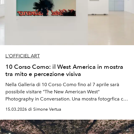
L'OFFICIEL ART
10 Corso Como: il West America in mostra
tra mito e percezione visiva
Nella Galleria di 10 Corso Como fino al 7 aprile sarà
possibile visitare "The New American West"
Photography in Conversation. Una mostra fotogrfica che
indaga la persistenza del mito della frontiera,
15.03.2026 di Simone Vertua
trasformando il paesaggio americano in una stratificata
architettura di sguardi tra memoria d’archivio e visioni
contemporanee.