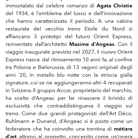
immortalato dal celebre romanzo di
Agata Christie
del 1934, è l'emblema del lusso e dell’innovazione
che hanno caratterizzato il periodo. A una cabina
restaurata del vecchio treno Etoile du Nord si
affiancano 3 prototipi del futuro Orient Express,
reinventato dall’architetto
Maxime d’Angeac
. Con il
viaggio inaugurale previsto nel 2027, il nuovo Orient
Express nasce dal ritrovamento 10 anni fa, al confine
tra Polonia e Bielorussia, di 13 vagoni originali degli
anni ’20, in metallo blu notte con la striscia gialla
signature, cui se ne aggiungeranno altri 4 recuperati
in Svizzera. Il gruppo Accor, proprietario del marchio,
ha scelto d’Angeac per far rinascere il brivido di
esclusività che contraddistingueva il viaggio sul
treno. Come due grandi protagonisti dell’Art Déco,
Ruhlmann e Dunand, d’Angeac si è posto come un
federatore che ha coinvolto una trentina di
métiers
d’art
attorno al progetto, concepito come un’opera