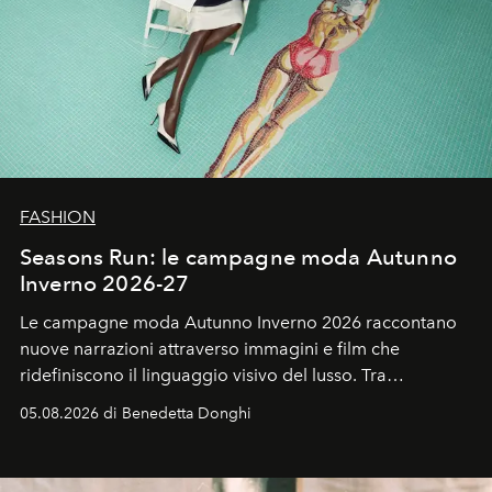
FASHION
Seasons Run: le campagne moda Autunno
Inverno 2026-27
Le campagne moda Autunno Inverno 2026 raccontano
nuove narrazioni attraverso immagini e film che
ridefiniscono il linguaggio visivo del lusso. Tra
protagonisti del cinema, volti della cultura
05.08.2026 di Benedetta Donghi
contemporanea e storytelling d'autore, le maison
trasformano ogni campagna in uno storytelling capace
di esprimere identità, visione e desiderio.