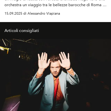
orchestra un viaggio tra le bellezze barocche di Roma e
l'età d'oro dei viaggi in treno. E sulla terrazza dell'
Orient
15.09.2025 di Alessandro Viapiana
Express La Minerva
apre il primo ristorante
Gigi
Rigolatto
in Italia.
Articoli consigliati