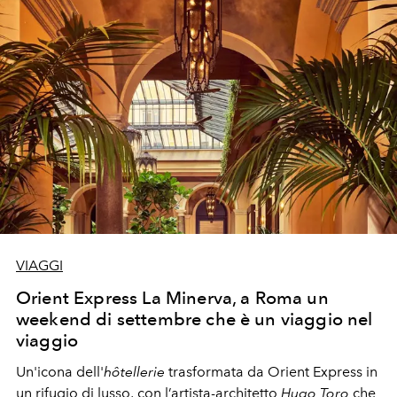
VIAGGI
Orient Express La Minerva, a Roma un
weekend di settembre che è un viaggio nel
viaggio
Un'icona dell'
hôtellerie
trasformata da Orient Express in
un rifugio di lusso, con l’artista-architetto
Hugo Toro
che