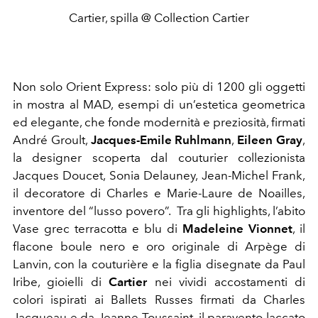
Cartier, spilla @ Collection Cartier
Non solo Orient Express: solo più di 1200 gli oggetti
in mostra al MAD, esempi di un’estetica geometrica
ed elegante, che fonde modernità e preziosità, firmati
André Groult,
Jacques-Emile Ruhlmann
,
Eileen
Gray
,
la designer scoperta dal couturier collezionista
Jacques Doucet, Sonia Delauney, Jean-Michel Frank,
il decoratore di Charles e Marie-Laure de Noailles,
inventore del “lusso povero”. Tra gli highlights, l’abito
Vase grec terracotta e blu di
Madeleine Vionnet
, il
flacone boule nero e oro originale di Arpège di
Lanvin, con la couturière e la figlia disegnate da Paul
Iribe, gioielli di
Cartier
nei vividi accostamenti di
colori ispirati ai Ballets Russes firmati da Charles
Jacqueau e da Jeanne Toussaint, il paravento laccato