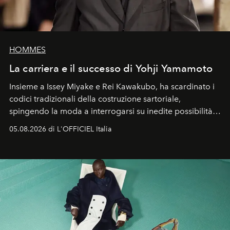
HOMMES
La carriera e il successo di Yohji Yamamoto
Insieme a Issey Miyake e Rei Kawakubo, ha scardinato i
codici tradizionali della costruzione sartoriale,
spingendo la moda a interrogarsi su inedite possibilità
formali e a ridefinire il concetto stesso di silhouette.
05.08.2026 di L'OFFICIEL Italia
Quella di Yohji Yamamoto è storia di un visionario che
ha riscritto i canoni estetici del XX secolo, lasciando
un’impronta indelebile nella storia della moda.