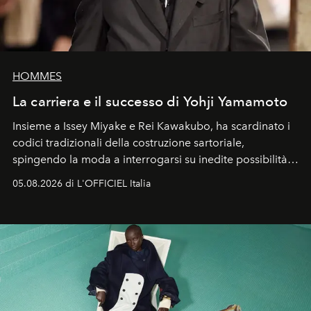
HOMMES
La carriera e il successo di Yohji Yamamoto
Insieme a Issey Miyake e Rei Kawakubo, ha scardinato i
codici tradizionali della costruzione sartoriale,
spingendo la moda a interrogarsi su inedite possibilità
formali e a ridefinire il concetto stesso di silhouette.
05.08.2026 di L'OFFICIEL Italia
Quella di Yohji Yamamoto è storia di un visionario che
ha riscritto i canoni estetici del XX secolo, lasciando
un’impronta indelebile nella storia della moda.