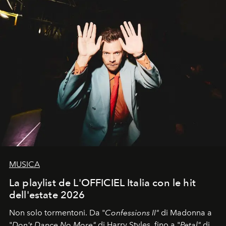
MUSICA
La playlist de L'OFFICIEL Italia con le hit
dell'estate 2026
Non solo tormentoni. Da "
Confessions II"
di Madonna a
"
Don't Dance No More"
di Harry Styles, fino a "
Petal"
di