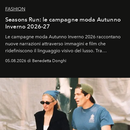
FASHION
Seasons Run: le campagne moda Autunno
Inverno 2026-27
Le campagne moda Autunno Inverno 2026 raccontano
nuove narrazioni attraverso immagini e film che
ridefiniscono il linguaggio visivo del lusso. Tra
protagonisti del cinema, volti della cultura
05.08.2026 di Benedetta Donghi
contemporanea e storytelling d'autore, le maison
trasformano ogni campagna in uno storytelling capace
di esprimere identità, visione e desiderio.