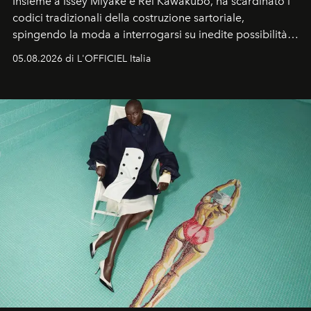
Insieme a Issey Miyake e Rei Kawakubo, ha scardinato i
codici tradizionali della costruzione sartoriale,
spingendo la moda a interrogarsi su inedite possibilità
formali e a ridefinire il concetto stesso di silhouette.
05.08.2026 di L'OFFICIEL Italia
Quella di Yohji Yamamoto è storia di un visionario che
ha riscritto i canoni estetici del XX secolo, lasciando
un’impronta indelebile nella storia della moda.