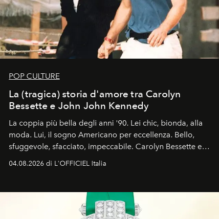
POP CULTURE
La (tragica) storia d'amore tra Carolyn
Bessette e John John Kennedy
La coppia più bella degli anni '90. Lei chic, bionda, alla
moda. Lui, il sogno Americano per eccellenza. Bello,
sfuggevole, sfacciato, impeccabile. Carolyn Bessette e
John John Kennedy sono i protagonisti della storia
04.08.2026 di L'OFFICIEL Italia
d'amore tragica che più ha segnato gli anni '90.