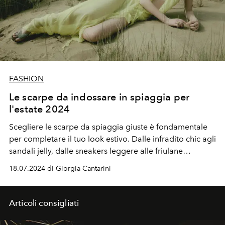
FASHION
Le scarpe da indossare in spiaggia per
l'estate 2024
Scegliere le scarpe da spiaggia giuste è fondamentale
per completare il tuo look estivo. Dalle infradito chic agli
sandali jelly, dalle sneakers leggere alle friulane
eleganti, c'è una calzatura perfetta per ogni esigenza e
18.07.2024 di Giorgia Cantarini
occasione. Resta alla moda e goditi l'estate 2024 con
stile e comfort.
Articoli consigliati