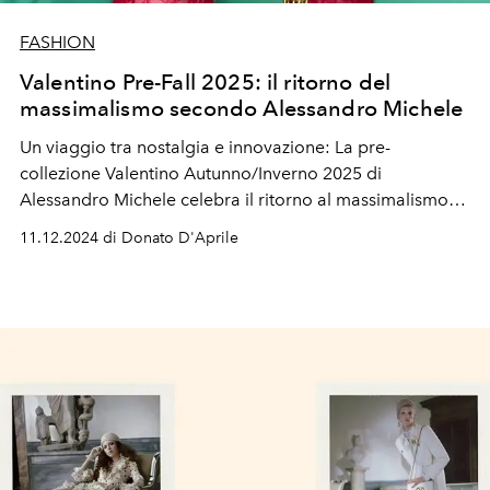
FASHION
Valentino Pre-Fall 2025: il ritorno del
massimalismo secondo Alessandro Michele
Un viaggio tra nostalgia e innovazione: La pre-
collezione Valentino Autunno/Inverno 2025 di
Alessandro Michele celebra il ritorno al massimalismo
con dettagli sartoriali, accessori irresistibili e un’estetica
11.12.2024 di Donato D'Aprile
che fonde in un
mashup
unico passato e presente -
in
perfetta armonia tra loro.