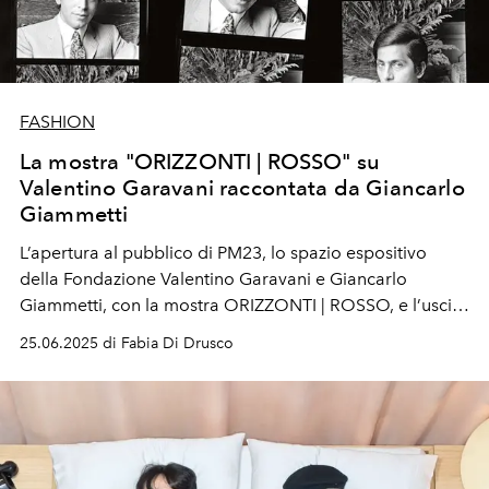
FASHION
La mostra "ORIZZONTI | ROSSO" su
Valentino Garavani raccontata da Giancarlo
Giammetti
L’apertura al pubblico di PM23, lo spazio espositivo
della Fondazione Valentino Garavani e Giancarlo
Giammetti, con la mostra ORIZZONTI | ROSSO, e l’uscita
di “Valentino. A grand italian Epic”, il volume Taschen di
25.06.2025 di Fabia Di Drusco
Matt Tyrnauer, Suzy Menkes, Armando Chitolina che ne
ripercorre la carriera, sono l’occasione per riscoprire
uno stile di vita dove tutto era su grande scala, dalle
case allo yacht alle clienti protagoniste del jet set
internazionale.