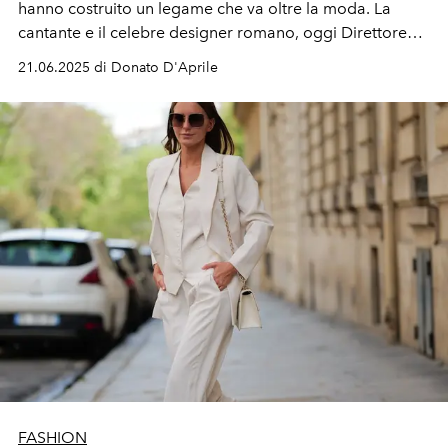
hanno costruito un legame che va oltre la moda. La
cantante e il celebre designer romano, oggi Direttore
Creativo di Valentino, hanno attraversato insieme tappe
21.06.2025 di Donato D'Aprile
iconiche del
fashion system
, creando momenti
inossidabili. Nel giorno del suo quarantesimo
compleanno, celebriamo questo legame così unico.
FASHION