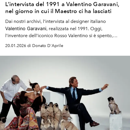
L’intervista del 1991 a Valentino Garavani,
nel giorno in cui il Maestro ci ha lasciati
Dai nostri archivi, l’intervista al designer italiano
Valentino Garavani
, realizzata nel 1991.
Oggi,
l’inventore dell’iconico Rosso Valentino
si è spento
,
lasciando alla moda un’eredità di eleganza eterna, fatta
20.01.2026 di Donato D'Aprile
di grazia, disciplina e poesia. L'omaggio de L'OFFICIEL
all'Ultimo Imperatore della moda.