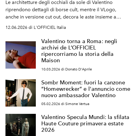
Le architetture degli occhiali da sole di Valentino
riprendono dettagli di borse cult, mentre il VLogo,
anche in versione cut out, decora le aste insieme a
borchie e strass. Geometrie bold guidano, invece, il
12.06.2026 di L'OFFICIEL Italia
design dei modelli da vista.
Valentino torna a Roma: negli
archivi de L’OFFICIEL
ripercorriamo la storia della
Maison
10.03.2026 di Donato D'Aprile
Sombr Moment: fuori la canzone
“Homewrecker” e l'annuncio come
nuovo ambassador Valentino
05.02.2026 di Simone Vertua
Valentino Specula Mundi: la sfilata
Haute Couture primavera estate
2026