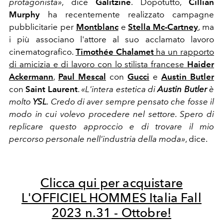
protagonista»
, dice
Galitzine
. Dopotutto,
Cillian
Murphy
ha recentemente realizzato campagne
pubblicitarie per
Montblanc
e
Stella Mc-Cartney
, ma
i più associano l'attore al suo acclamato lavoro
cinematografico.
Timothée Chalamet
ha un rapporto
di amicizia e di lavoro con lo stilista francese
Haider
Ackermann
,
Paul Mescal
con
Gucci
e
Austin Butler
con
Saint Laurent
.
«L'intera estetica di
Austin Butler
è
molto
YSL
. Credo di aver sempre pensato che fosse il
modo in cui volevo procedere nel settore. Spero di
replicare questo approccio e di trovare il mio
percorso personale nell'industria della moda»
, dice.
Clicca qui per acquistare
L'OFFICIEL HOMMES Italia Fall
2023 n.31 - Ottobre!