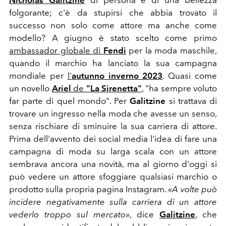
Nicholas Galitzine
di persona è di una bellezza
folgorante; c'è da stupirsi che abbia trovato il
successo non solo come attore ma anche come
modello? A giugno è stato scelto come primo
ambassador globale di
Fendi
per la moda maschile,
quando il marchio ha lanciato la sua campagna
mondiale per
l'
autunno inverno 2023
. Quasi come
un novello
Ariel
de
"La Sirenetta"
, "ha sempre voluto
far parte di quel mondo". Per
Galitzine
si trattava di
trovare un ingresso nella moda che avesse un senso,
senza rischiare di sminuire la sua carriera di attore.
Prima dell'avvento dei social media l'idea di fare una
campagna di moda su larga scala con un attore
sembrava ancora una novità, ma al giorno d'oggi si
può vedere un attore sfoggiare qualsiasi marchio o
prodotto sulla propria pagina Instagram.
«A volte può
incidere negativamente sulla carriera di un attore
vederlo troppo sul mercato»
, dice
Galitzine
, che