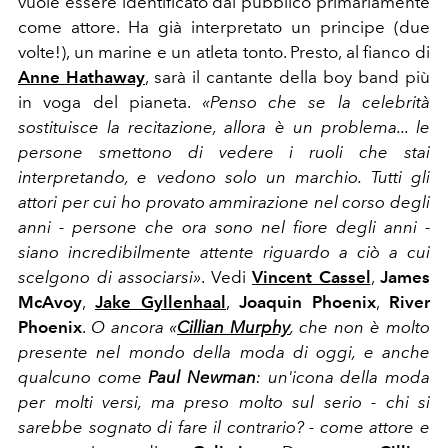
vuole essere identificato dal pubblico primariamente
come attore. Ha già interpretato un principe (due
volte!), un marine e un atleta tonto. Presto, al fianco di
Anne Hathaway
, sarà il cantante della boy band più
in voga del pianeta.
«Penso che se la celebrità
sostituisce la recitazione, allora è un problema... le
persone smettono di vedere i ruoli che stai
interpretando, e vedono solo un marchio. Tutti gli
attori per cui ho provato ammirazione nel corso degli
anni - persone che ora sono nel fiore degli anni -
siano incredibilmente attente riguardo a ciò a cui
scelgono di associarsi»
. Vedi
Vincent Cassel
,
James
McAvoy
,
Jake Gyllenhaal
,
Joaquin Phoenix
,
River
Phoenix
.
O ancora «
Cillian Murphy
, che non è molto
presente nel mondo della moda di oggi, e anche
qualcuno come
Paul Newman
: un'icona della moda
per molti versi, ma preso molto sul serio - chi si
sarebbe sognato di fare il contrario? - come attore e