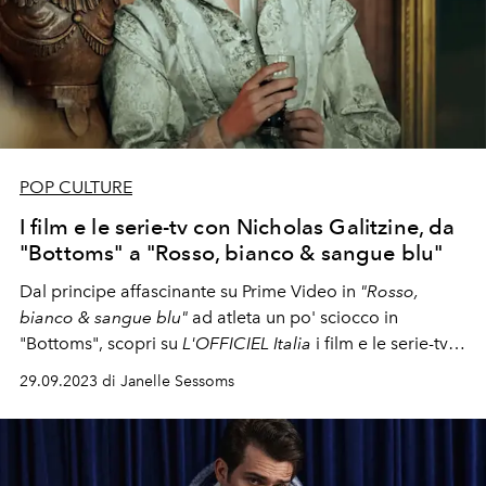
POP CULTURE
I film e le serie-tv con Nicholas Galitzine, da
"Bottoms" a "Rosso, bianco & sangue blu"
Dal principe affascinante su Prime Video in
"Rosso,
bianco & sangue blu"
ad atleta un po' sciocco in
"Bottoms", scopri su
L'OFFICIEL Italia
i film e le serie-tv
più belli in cui ha recitato l'
ambassador
di Fendi
29.09.2023 di Janelle Sessoms
Nicholas Galitzine.