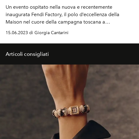
Un evento ospitato nella nuova e recentemente
inaugurata Fendi Factory, il polo d’eccellenza della
Maison nel cuore della campagna toscana a
Capannuccia (Bagno a Ripoli). Tra i guest in front row
15.06.2023 di Giorgia Cantarini
l'attore francese Louis Garrel, Nicholas Galitzine, Juyeon
dei The Boy, Hero Fiennes Tiffin, Jeremy Pope e
Massimiliano Caiazzo
Articoli consigliati