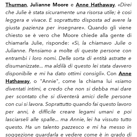
Thurman
,
Julianne Moore
e
Anne Hathaway
. «Direi
che Julie è stata sicuramente una risorsa utile; è così
leggera e vivace. E soprattutto disposta ad avere la
giusta pazienza per insegnare»
. Quando gli viene
chiesto se è vero che Moore chiede alla gente di
chiamarla Julie, risponde:
«Sì, la chiamavo Julie o
Julianne. Pensiamo a molte di queste persone con
entrambi i loro nomi. Delle sorta di entità astratte e
disumanizzate... ma aldilà di questo lei stata davvero
disponibile e mi ha dato ottimi consigli»
. Con
Anne
Hathaway
, o "Annie", come la chiama lui
«siamo
diventati intimi, e credo che non si debba mai dare
per scontato che si diventerà amici delle persone
con cui si lavora. Soprattutto quando fai questo lavoro
per anni, è difficile creare legami umani e poi
lasciarseli alle spalle... ma Annie, lei ha vissuto tutto
questo. Ha un talento pazzesco e mi ha messo in
soggezione guardarla e vedere come è in grado di