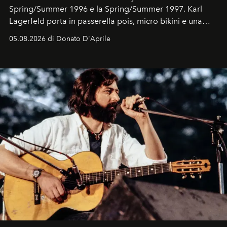
Spring/Summer 1996 e la Spring/Summer 1997. Karl
Lagerfeld porta in passerella pois, micro bikini e una
logomania pensata per la spiaggia
, con Cindy, Linda,
05.08.2026 di Donato D'Aprile
Kate, Claudia e Carla una dietro l'altra. Trent'anni dopo,
in un'industria che vive di archivi, quel guardaroba resta
uno dei documenti più contemporanei che abbiamo.