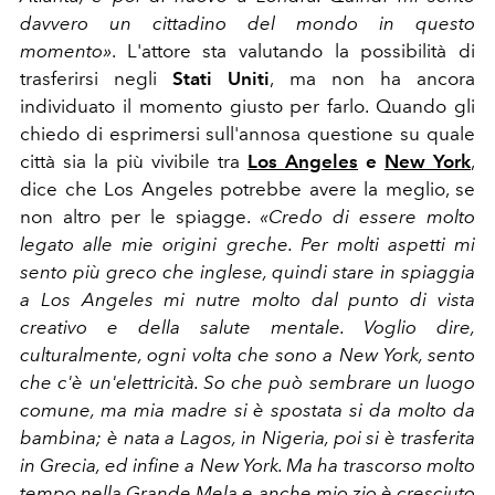
davvero un cittadino del mondo in questo
momento»
. L'attore sta valutando la possibilità di
trasferirsi negli
Stati Uniti
, ma non ha ancora
individuato il momento giusto per farlo. Quando gli
chiedo di esprimersi sull'annosa questione su quale
città sia la più vivibile tra
Los Angeles
e
New York
,
dice che Los Angeles potrebbe avere la meglio, se
non altro per le spiagge.
«Credo di essere molto
legato alle mie origini greche. Per molti aspetti mi
sento più greco che inglese, quindi stare in spiaggia
a Los Angeles mi nutre molto dal punto di vista
creativo e della salute mentale. Voglio dire,
culturalmente, ogni volta che sono a New York, sento
che c'è un'elettricità. So che può sembrare un luogo
comune, ma mia madre si è spostata si da molto da
bambina; è nata a Lagos, in Nigeria, poi si è trasferita
in Grecia, ed infine a New York. Ma ha trascorso molto
tempo nella Grande Mela e anche mio zio è cresciuto