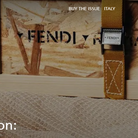
BUY THE ISSUE
ITALY
on: