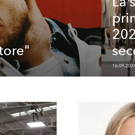
La 
pri
202
tore"
sec
16.09.202