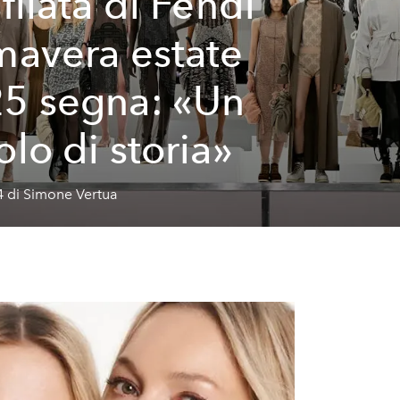
sfilata di Fendi
mavera estate
5 segna: «Un
olo di storia»
4 di Simone Vertua