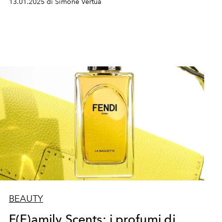
13.01.2025 di Simone Vertua
BEAUTY
F(F)amily Scents: i profumi di