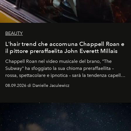
BEAUTY
L'hair trend che accomuna Chappell Roan e
il pittore preraffaelita John Everett Millais
Chappell Roan nel video musicale del brano, "The
Subway" ha sfoggiato la sua chioma preraffaellita –
rossa, spettacolare e ipnotica – sarà la tendenza capelli
dell'autunno?
08.09.2026 di Danielle Jaculewicz