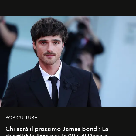
celeste per seguire il passaggio delle
Perseidi
, quelle
che chiamiamo comunemente
stelle cadenti
, e affidare
all’universo i desideri più segreti
POP CULTURE
Chi sarà il prossimo James Bond? La
shortlist in lizza per lo 007 di Dennis