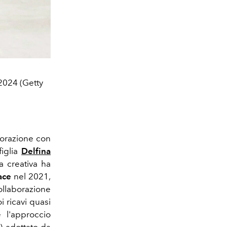
 2024 (Getty
borazione con
figlia
Delfina
da creativa ha
ace
nel 2021,
ollaborazione
i ricavi quasi
e l'approccio
e) adottato da