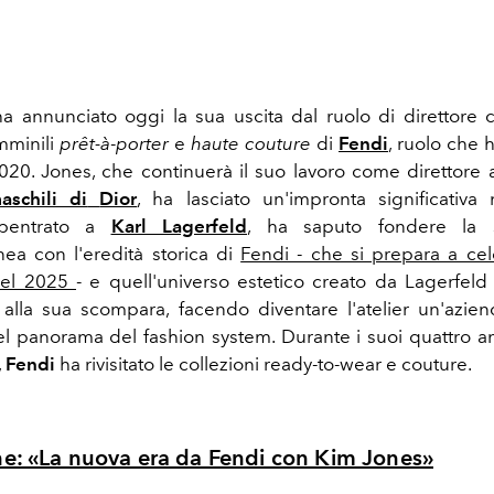
a annunciato oggi la sua uscita dal ruolo di direttore c
emminili
prêt-à
-
porter
e
haute couture
di
Fendi
, ruolo che 
2020. Jones, che continuerà il suo lavoro come direttore ar
aschili di
Dior
, ha lasciato un'impronta significativa
ubentrato a
Karl Lagerfeld
, ha saputo fondere la s
ea con l'eredità storica di
Fendi - che si prepara a cel
nel 2025
- e quell'universo estetico creato da Lagerfeld 
alla sua scompara, facendo diventare l'atelier un'azien
el panorama del fashion system. Durante i suoi quattro an
,
Fendi
ha rivisitato le collezioni ready-to-wear e couture.
e: «La nuova era da Fendi con Kim Jones»