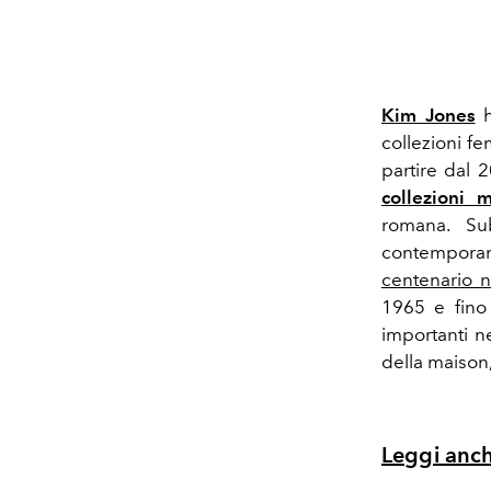
Kim Jones
h
collezioni f
partire dal 
collezioni m
romana. S
contemporan
centenario 
1965 e fino 
importanti n
della maison
Leggi anch