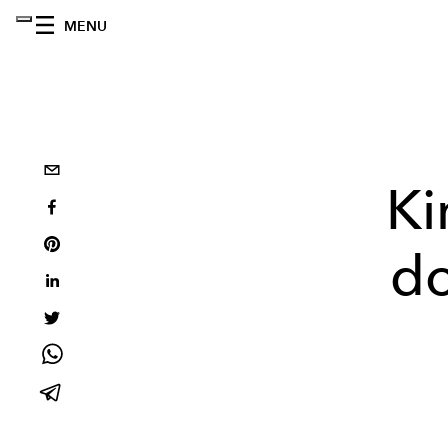
MENU
Ki
do