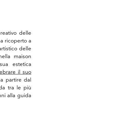
reativo delle
ha ricoperto a
tistico delle
 nella maison
ua estetica
ebrare il suo
a partire dal
da tra le più
ni alla guida