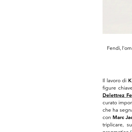
Fendi, l'om
Il lavoro di
K
figure chia
Delettrez F
curato impor
che ha segna
con
Marc Ja
triplicare, 
pragmatico (e