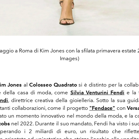
aggio a Roma di Kim Jones con la sfilata primavera estate
Images)
im Jones
al
Colosseo Quadrato
si è distinto per la colla
ve della casa di moda, come
Silvia Venturini Fendi
e la 
endi
, direttrice creativa della gioielleria. Sotto la sua gui
tanti collaborazioni, come il progetto
"Fendace"
con
Vers
to un momento innovativo nel mondo della moda, e la c
cobs
nel 2022. Durante il suo mandato, Fendi ha visto i suo
superando i 2 miliardi di euro, un risultato che riflett
 orientato ad un'estetica che strizza l'occhio alle vendit