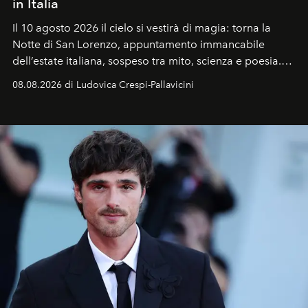
in Italia
Il 10 agosto 2026 il cielo si vestirà di magia: torna la
Notte di San Lorenzo
, appuntamento immancabile
dell’estate italiana, sospeso tra mito, scienza e poesia.
Sarà il momento in cui gli occhi si alzano verso la volta
08.08.2026 di Ludovica Crespi-Pallavicini
celeste per seguire il passaggio delle
Perseidi
, quelle
che chiamiamo comunemente
stelle cadenti
, e affidare
all’universo i desideri più segreti