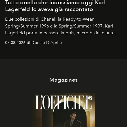
Tutto quello che indossiamo oggi Karl
Lagerfeld lo aveva già raccontato
Due collezioni di Chanel: la Ready-to-Wear
Spring/Summer 1996 e la Spring/Summer 1997. Karl
Lagerfeld porta in passerella pois, micro bikini e una
logomania pensata per la spiaggia
, con Cindy, Linda,
05.08.2026 di Donato D'Aprile
Kate, Claudia e Carla una dietro l'altra. Trent'anni dopo,
in un'industria che vive di archivi, quel guardaroba resta
uno dei documenti più contemporanei che abbiamo.
Magazines