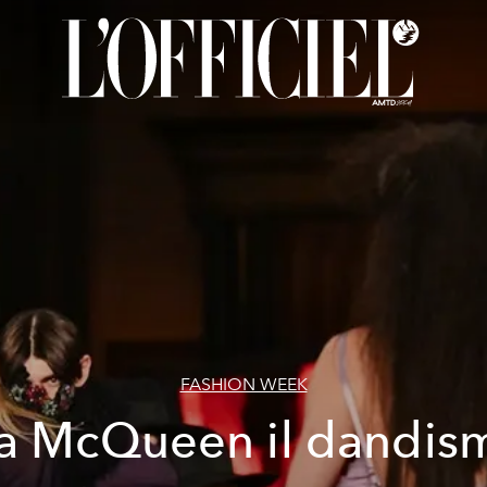
FASHION WEEK
a McQueen il dandis