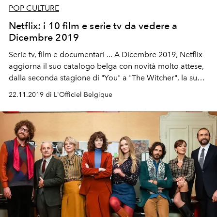
POP CULTURE
Netflix: i 10 film e serie tv da vedere a
Dicembre 2019
Serie tv, film e documentari ... A Dicembre 2019, Netflix
aggiorna il suo catalogo belga con novità molto attese,
dalla seconda stagione di "You" a "The Witcher", la sua
serie ispirata a "Game of Thrones", passando dagli ultimi
22.11.2019 di L'Officiel Belgique
film di Natale. Ecco le 10 novità per il binge-watcher dal
1 ° Dicembre sulla piattaforma.