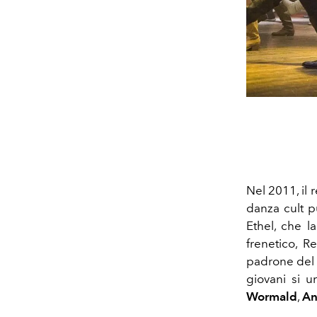
Nel 2011, il
danza cult p
Ethel, che l
frenetico, R
padrone del l
giovani si u
Wormald
,
An