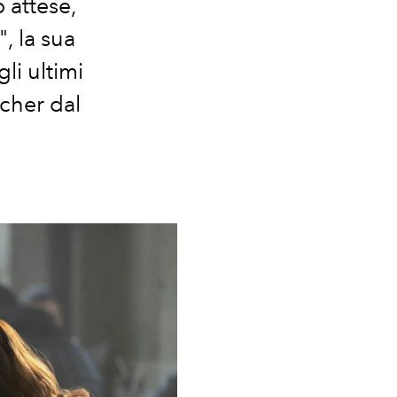
 attese,
, la sua
li ultimi
tcher dal