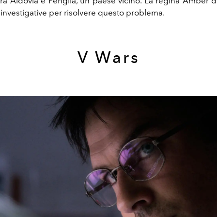
tra Aldovia e Penglia, un paese vicino. La regina Amber d
 investigative per risolvere questo problema.
V Wars