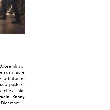
tloose
, film di
n e sua madre
k e ballerino
 suo pastore,
 che gli altri
Quaid
,
Kenny
 1 Dicembre.