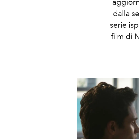
aggiorn
dalla s
serie is
film di 