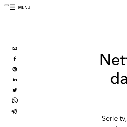
MENU
Netf
da
Serie tv