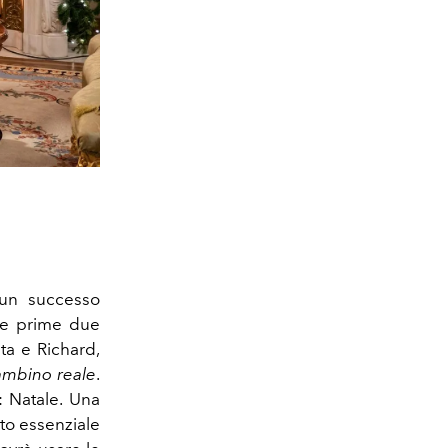
 un successo
 le prime due
sta e Richard,
mbino reale
.
: Natale. Una
to essenziale