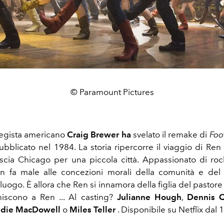
© Paramount Pictures
 regista americano
Craig Brewer ha
svelato il remake di
Foo
ubblicato nel 1984. La storia ripercorre il viaggio di Re
ascia Chicago per una piccola città. Appassionato di roc
en fa male alle concezioni morali della comunità e del
uogo. È allora che Ren si innamora della figlia del pastore e
niscono a Ren ... Al casting?
Julianne Hough
,
Dennis 
die MacDowell
o
Miles Teller
. Disponibile su Netflix dal