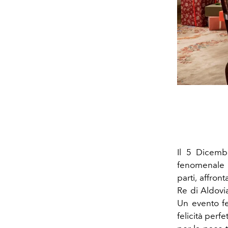
Il 5 Dicemb
fenomenale f
parti, affron
Re di Aldovia
Un evento fe
felicità per