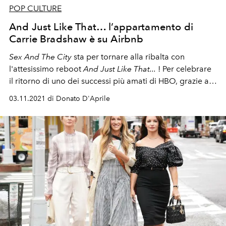
POP CULTURE
And Just Like That… l’appartamento di
Carrie Bradshaw è su Airbnb
Sex And The City
sta per tornare alla ribalta con
l'attesissimo reboot
And Just Like That...
! Per celebrare
il ritorno di uno dei successi più amati di HBO, grazie ad
Airbnb, potrete dormire per una notte nell’iconico
03.11.2021 di Donato D'Aprile
appartamento di Carrie Bradshaw.