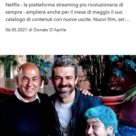
Netflix - la piattaforma streaming più rivoluzionaria di
sempre - amplierà anche per il mese di maggio il suo
catalogo di contenuti con nuove uscite. Nuovi film, serie
tv e documentari imperdibili da vedere. Dalla nuova
06.05.2021 di Donato D'Aprile
stagione di
Summertime
- la serie tv italiana diretta da
Lorenzo Sportiello e Francesco Lagi; a
Monster
- il film
crime originale Netflix di Anthony Mandler.