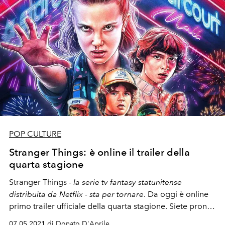
POP CULTURE
Stranger Things: è online il trailer della
quarta stagione
Stranger Things -
la serie tv fantasy statunitense
distribuita da Netflix - sta per tornare
. Da oggi è online
primo trailer ufficiale della quarta stagione. Siete pronti
a scoprire i misteri irrisolti e a rivivere le avventure di
07.05.2021 di Donato D'Aprile