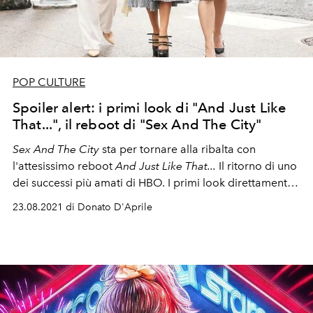
POP CULTURE
Spoiler alert: i primi look di "And Just Like
That...", il reboot di "Sex And The City"
Sex And The City
sta per tornare alla ribalta con
l'attesissimo reboot
And Just Like That...
Il ritorno di uno
dei successi più amati di HBO. I primi look direttamente
dal set di Sarah Jessica Parker, Cynthia Nixon, Kristin
23.08.2021 di Donato D'Aprile
Davis e Chris Noth, i protagonisti della serie cult di fine
anni '90.