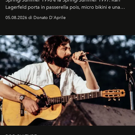
Lagerfeld porta in passerella pois, micro bikini e una
logomania pensata per la spiaggia
, con Cindy, Linda,
05.08.2026 di Donato D'Aprile
Kate, Claudia e Carla una dietro l'altra. Trent'anni dopo,
in un'industria che vive di archivi, quel guardaroba resta
uno dei documenti più contemporanei che abbiamo.