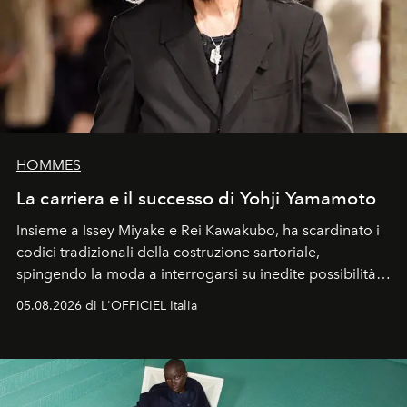
HOMMES
La carriera e il successo di Yohji Yamamoto
Insieme a Issey Miyake e Rei Kawakubo, ha scardinato i
codici tradizionali della costruzione sartoriale,
spingendo la moda a interrogarsi su inedite possibilità
formali e a ridefinire il concetto stesso di silhouette.
05.08.2026 di L'OFFICIEL Italia
Quella di Yohji Yamamoto è storia di un visionario che
ha riscritto i canoni estetici del XX secolo, lasciando
un’impronta indelebile nella storia della moda.