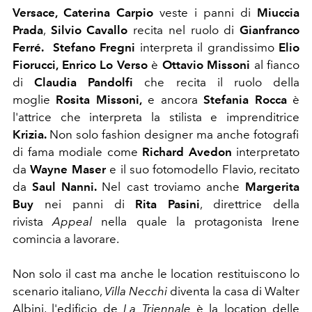
Versace, Caterina Carpio
veste i panni di
Miuccia
Prada
,
Silvio Cavallo
recita nel ruolo di
Gianfranco
Ferré.
Stefano Fregni
interpreta il grandissimo
Elio
Fiorucci, Enrico Lo Verso
è
Ottavio Missoni
al fianco
di
Claudia Pandolfi
che recita il ruolo della
moglie
Rosita Missoni,
e ancora
Stefania Rocca
è
l'attrice che interpreta la stilista e imprenditrice
Krizia.
Non solo fashion designer ma anche fotografi
di fama modiale come
Richard Avedon
interpretato
da
Wayne Maser
e il suo fotomodello Flavio, recitato
da
Saul Nanni.
Nel cast troviamo anche
Margerita
Buy
nei panni di
Rita Pasini
, direttrice della
rivista
Appeal
nella quale la protagonista Irene
comincia a lavorare.
Non solo il cast ma anche le location restituiscono lo
scenario italiano,
Villa Necchi
diventa la casa di Walter
Albini, l'edificio de
La Triennale
è la location delle