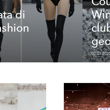
Cou
ata di
Win
ashion
clu
geo
02.03.2022