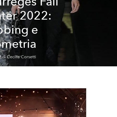
rrèges Fall
ter 2022:
bbing e
metria
 di Cecilia Corsetti