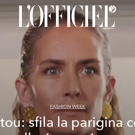
FASHION WEEK
tou: sfila la parigina 