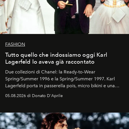
FASHION
Tutto quello che indossiamo oggi Karl
Lagerfeld lo aveva già raccontato
Due collezioni di Chanel: la Ready-to-Wear
Spring/Summer 1996 e la Spring/Summer 1997. Karl
Lagerfeld porta in passerella pois, micro bikini e una
logomania pensata per la spiaggia
, con Cindy, Linda,
05.08.2026 di Donato D'Aprile
Kate, Claudia e Carla una dietro l'altra. Trent'anni dopo,
in un'industria che vive di archivi, quel guardaroba resta
uno dei documenti più contemporanei che abbiamo.