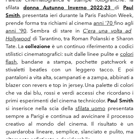
sfilata
donna Autunno Inverno 2022-23
di
Paul
Smith
, presentata ieri durante la Paris Fashion Week,
prende forma tra richiami al cinema
anni '70
fino agli
anni '90
. Sembra di stare in
C'era una volta ad
Hollywood
di Tarantino, tra Roman Polanski e Sharon
Tate. La
collezione
è un continuo riferimento a codici
stilistici cinematografici: suit dalle linee pulite e
colori
flash
, bandane a stampa, pochette patchwork e
stivaletti beatles con un leggero tacco. E poi
pantaloni a vita alta, scampanati e a zampa, abbinati a
blazer con revers e top in jersey. Una palette di colori
che va dai blu, rossi e verdi accessi che ricordano i
primi esperimenti del cinema technicolor.
Paul Smith
si inserisce nella scia della
sfilata uomo
presentata
sempre a Parigi e continua ad avvicinare il processo
creativo al mondo del cinema. Il risultato è un
guardaroba lineare, semplice, slanciato e pulito, ma