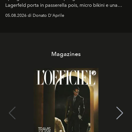
Lagerfeld porta in passerella pois, micro bikini e una
logomania pensata per la spiaggia
, con Cindy, Linda,
05.08.2026 di Donato D'Aprile
Kate, Claudia e Carla una dietro l'altra. Trent'anni dopo,
in un'industria che vive di archivi, quel guardaroba resta
uno dei documenti più contemporanei che abbiamo.
Magazines