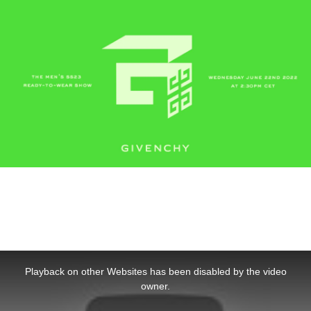
This
is
a
Playback on other Websites has been disabled by the video
modal
window.
owner.