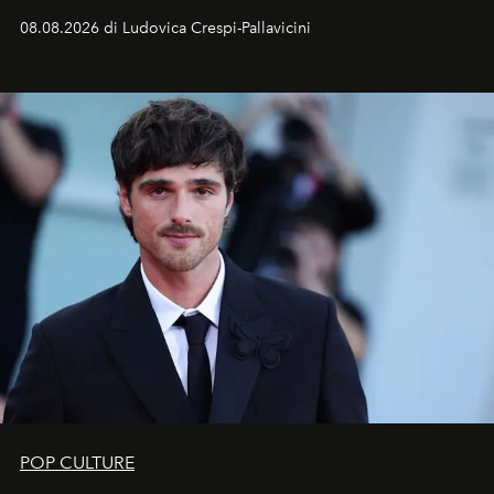
Sarà il momento in cui gli occhi si alzano verso la volta
08.08.2026 di Ludovica Crespi-Pallavicini
celeste per seguire il passaggio delle
Perseidi
, quelle
che chiamiamo comunemente
stelle cadenti
, e affidare
all’universo i desideri più segreti
POP CULTURE