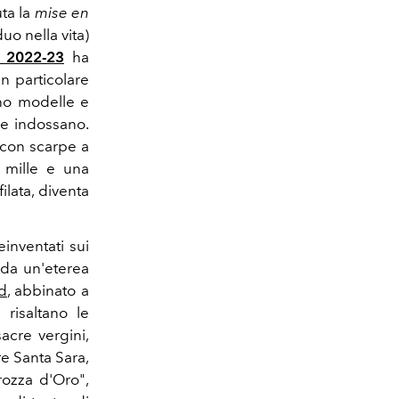
ta la
mise en
duo nella vita)
 2022-23
ha
n particolare
ano modelle e
he indossano.
 con scarpe a
 mille e una
ilata, diventa
inventati sui
 da un'eterea
d
, abbinato a
risaltano le
acre vergini,
re Santa Sara,
rozza d'Oro",