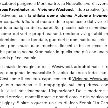
o cabaret parigino a Montmartre, La Nouvelle Eve, è avvenu
reas Kronthaler
per
Vivienne Westood
. Il duo creativo (e 
-Westwood
con la
sfilata uomo donna Autunno Inverno
un
elegante tributo
al mondo dello spettacolo dal vivo e i
one tutta parigina del cabaret. Sul piccolo palco cammin
 come dei veri e propri teatranti, rendono vivi gli abiti c
colombine, spose bendate, guerrieri e dominatrix, ballerini
on pon, muse tutte rouches, fiocchi e balze: ecco le
he porta in scena Kronthaler, in quella che più che una sf
opria pièce teatrale.
 fantasie immaginate dalla Westwood, addobbi natalizi re
oro e argento, immancabile è l'abito da sposa indossato
 Così come il corsetto, capo iconico di
Vivienne Westwoo
a
effetto bandana e il drappeggio sui long dress, che 
i lui e lei indistintamente. L'ispirazione? Delle moderne s
ssuti preziosi, mantelli dorati e grandi corolle e in particola
ei gipsy. E oltre a questo un film di Jean Renoir "La Car