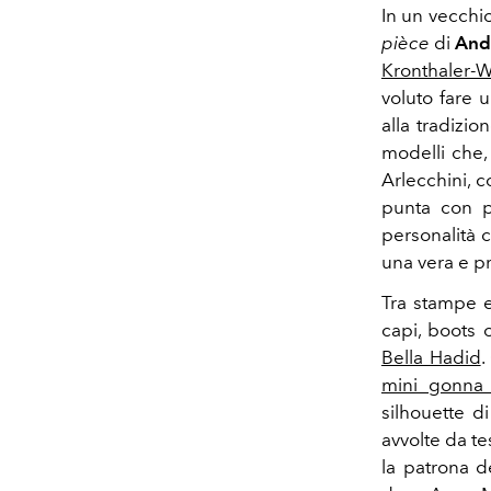
In un vecchi
pièce
di
And
Kronthaler
voluto fare 
alla tradizi
modelli che,
Arlecchini, 
punta con p
personalità c
una vera e pr
Tra stampe e
capi, boots 
Bella Hadid
.
mini gonn
silhouette d
avvolte da te
la patrona d