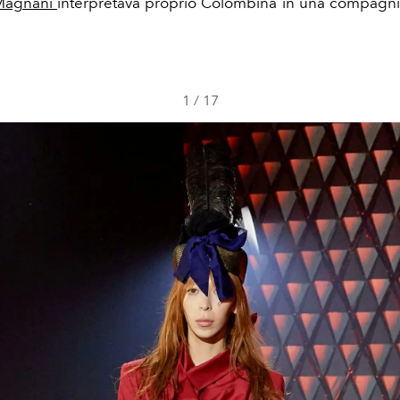
Magnani
interpretava proprio Colombina in una compagnia
1
/
17