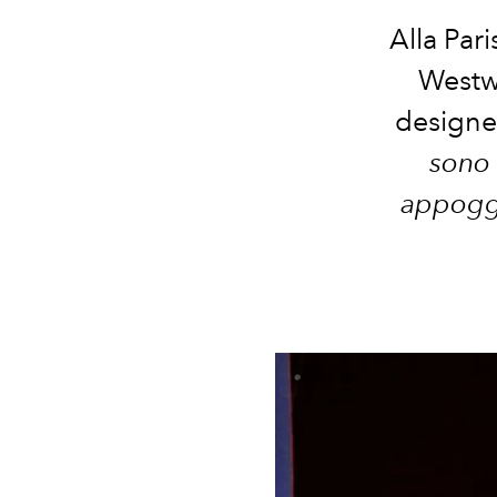
Alla Par
Westwo
designer
sono 
appoggi