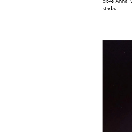
dove
Anna 
stada.