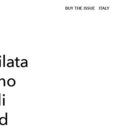
BUY THE ISSUE
ITALY
ilata
no
i
d