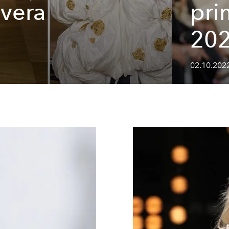
avera
pri
20
02.10.2022