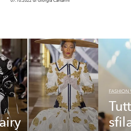
07.10.2022 di Giorgia Cantarini
FASHION
Tutt
airy
sfil