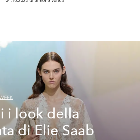
04.10.2022 di Simone Vertua
 WEEK
i i look della
ata di Elie Saab