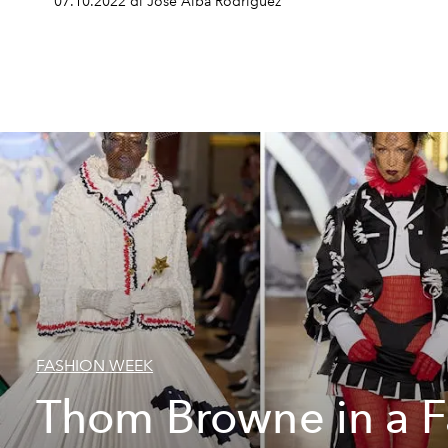
07.10.2022 di José Alba Rodríguez
FASHION WEEK
Thom Browne in a F