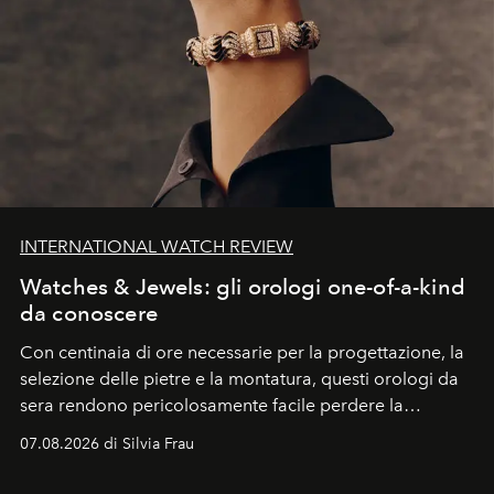
INTERNATIONAL WATCH REVIEW
Watches & Jewels: gli orologi one-of-a-kind
da conoscere
Con centinaia di ore necessarie per la progettazione, la
selezione delle pietre e la montatura, questi orologi da
sera rendono pericolosamente facile perdere la
cognizione del tempo. Ma con quadranti così
07.08.2026 di Silvia Frau
abbaglianti, chi è che guarda davvero l'ora?