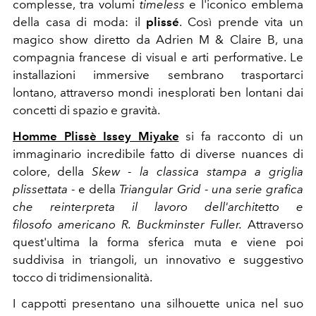
complesse, tra volumi
timeless
e l'iconico emblema
della casa di moda: il
plissé
.
Così prende vita un
magico show diretto da Adrien M & Claire B, una
compagnia francese di visual e arti performative. Le
installazioni immersive sembrano trasportarci
lontano, attraverso mondi inesplorati ben lontani dai
concetti di spazio e gravità.
Homme Plissè Issey Miyake
si fa racconto di un
immaginario incredibile fatto di diverse nuances di
colore, della
Skew
-
la classica stampa a griglia
plissettata
- e della
Triangular
Grid
-
una serie grafica
che reinterpreta il lavoro dell'architetto e
filosofo americano R. Buckminster Fuller.
Attraverso
quest'ultima la forma sferica muta e viene poi
suddivisa in triangoli, un innovativo e suggestivo
tocco di tridimensionalità.
I cappotti presentano una silhouette unica nel suo