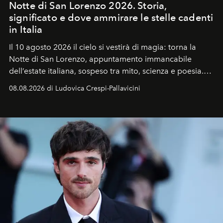
Notte di San Lorenzo 2026. Storia,
significato e dove ammirare le stelle cadenti
in Italia
Il 10 agosto 2026 il cielo si vestirà di magia: torna la
Notte di San Lorenzo
, appuntamento immancabile
dell’estate italiana, sospeso tra mito, scienza e poesia.
Sarà il momento in cui gli occhi si alzano verso la volta
08.08.2026 di Ludovica Crespi-Pallavicini
celeste per seguire il passaggio delle
Perseidi
, quelle
che chiamiamo comunemente
stelle cadenti
, e affidare
all’universo i desideri più segreti