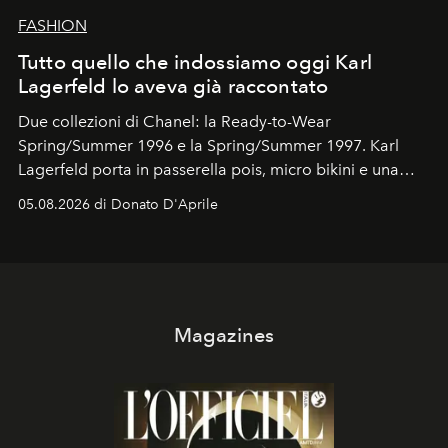
FASHION
Tutto quello che indossiamo oggi Karl
Lagerfeld lo aveva già raccontato
Due collezioni di Chanel: la Ready-to-Wear
Spring/Summer 1996 e la Spring/Summer 1997. Karl
Lagerfeld porta in passerella pois, micro bikini e una
logomania pensata per la spiaggia
, con Cindy, Linda,
05.08.2026 di Donato D'Aprile
Kate, Claudia e Carla una dietro l'altra. Trent'anni dopo,
in un'industria che vive di archivi, quel guardaroba resta
uno dei documenti più contemporanei che abbiamo.
Magazines