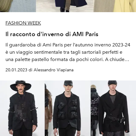
FASHION WEEK
Il racconto d'inverno di AMI Paris
Il guardaroba di
Ami Paris
per
l’autunno inverno 2023-24
è un viaggio sentimentale tra tagli sartoriali perfetti e
una palette pastello formata da pochi colori. A chiudere
la sfilata
Charlotte Rampling
in un completo navy. E poi
20.01.2023 di Alessandro Viapiana
ancora
Manu Ríos, Noah Beck, la K-Pop star Hoshi tra i
tantissimi ospiti in front-row.