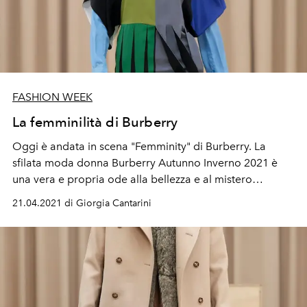
FASHION WEEK
La femminilità di Burberry
Oggi è andata in scena "Femminity" di Burberry. La
sfilata moda donna Burberry Autunno Inverno 2021
è
una vera e propria ode alla bellezza e al mistero
dell'esser donna. In tutte le sue sfumature, in tutte le sue
21.04.2021 di Giorgia Cantarini
scelte di stile. Immancabile è il
trench Burberry,
icona e
stilema della maison britannica guidata alla direzione
creativa da Riccardo Tisci.