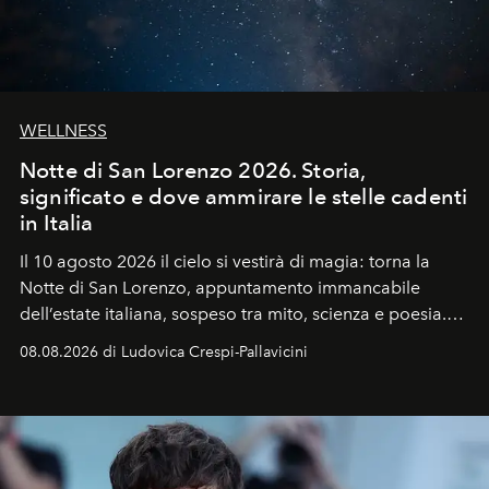
WELLNESS
Notte di San Lorenzo 2026. Storia,
significato e dove ammirare le stelle cadenti
in Italia
Il 10 agosto 2026 il cielo si vestirà di magia: torna la
Notte di San Lorenzo
, appuntamento immancabile
dell’estate italiana, sospeso tra mito, scienza e poesia.
Sarà il momento in cui gli occhi si alzano verso la volta
08.08.2026 di Ludovica Crespi-Pallavicini
celeste per seguire il passaggio delle
Perseidi
, quelle
che chiamiamo comunemente
stelle cadenti
, e affidare
all’universo i desideri più segreti