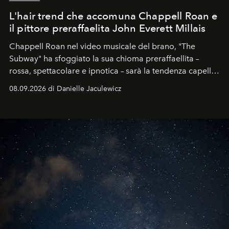
L'hair trend che accomuna Chappell Roan e
il pittore preraffaelita John Everett Millais
Chappell Roan nel video musicale del brano, "The
Subway" ha sfoggiato la sua chioma preraffaellita –
rossa, spettacolare e ipnotica – sarà la tendenza capelli
dell'autunno?
08.09.2026 di Danielle Jaculewicz