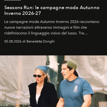
Seasons Run: le campagne moda Autunno
Inverno 2026-27
Le campagne moda Autunno Inverno 2026 raccontano
nuove narrazioni attraverso immagini e film che
ridefiniscono il linguaggio visivo del lusso. Tra
protagonisti del cinema, volti della cultura
05.08.2026 di Benedetta Donghi
contemporanea e storytelling d'autore, le maison
trasformano ogni campagna in uno storytelling capace
di esprimere identità, visione e desiderio.