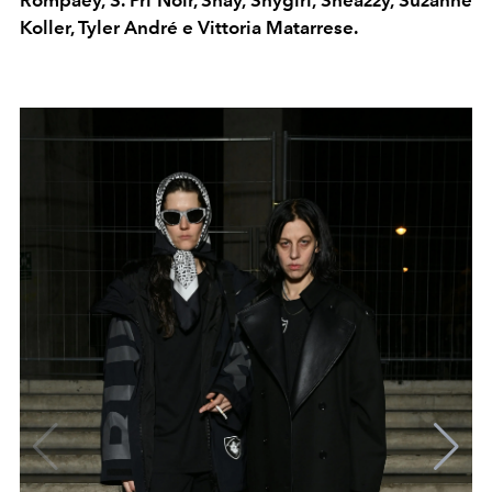
Rompaey, S. Pri Noir, Shay, Shygirl, Sneazzy, Suzanne
Koller, Tyler André e Vittoria Matarrese.