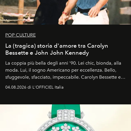
POP CULTURE
La (tragica) storia d'amore tra Carolyn
Bessette e John John Kennedy
La coppia più bella degli anni '90. Lei chic, bionda, alla
moda. Lui, il sogno Americano per eccellenza. Bello,
sfuggevole, sfacciato, impeccabile. Carolyn Bessette e
John John Kennedy sono i protagonisti della storia
04.08.2026 di L'OFFICIEL Italia
d'amore tragica che più ha segnato gli anni '90.