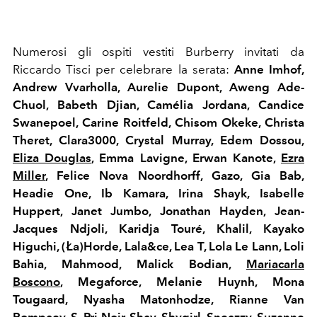
Numerosi gli ospiti vestiti Burberry invitati da
Riccardo Tisci per celebrare la serata:
Anne Imhof,
Andrew Vvarholla, Aurelie Dupont, Aweng Ade-
Chuol, Babeth Djian, Camélia Jordana, Candice
Swanepoel, Carine Roitfeld, Chisom Okeke, Christa
Theret, Clara3000, Crystal Murray, Edem Dossou,
Eliza Douglas
, Emma Lavigne, Erwan Kanote,
Ezra
Miller
, Felice Nova Noordhorff, Gazo, Gia Bab,
Headie One, Ib Kamara, Irina Shayk, Isabelle
Huppert, Janet Jumbo, Jonathan Hayden, Jean-
Jacques Ndjoli, Karidja Touré, Khalil, Kayako
Higuchi, (Ła)Horde, Lala&ce, Lea T, Lola Le Lann, Loli
Bahia, Mahmood, Malick Bodian,
Mariacarla
Boscono
, Megaforce, Melanie Huynh, Mona
Tougaard, Nyasha Matonhodze, Rianne Van