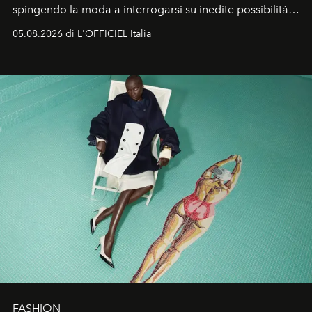
spingendo la moda a interrogarsi su inedite possibilità
formali e a ridefinire il concetto stesso di silhouette.
05.08.2026 di L'OFFICIEL Italia
Quella di Yohji Yamamoto è storia di un visionario che
ha riscritto i canoni estetici del XX secolo, lasciando
un’impronta indelebile nella storia della moda.
FASHION