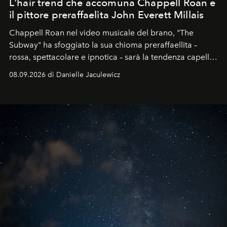
L'hair trend che accomuna Chappell Roan e
il pittore preraffaelita John Everett Millais
Chappell Roan nel video musicale del brano, "The
Subway" ha sfoggiato la sua chioma preraffaellita –
rossa, spettacolare e ipnotica – sarà la tendenza capelli
dell'autunno?
08.09.2026 di Danielle Jaculewicz