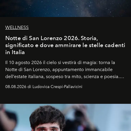
WELLNESS
Notte di San Lorenzo 2026. Storia,
significato e dove ammirare le stelle cadenti
in Italia
Il 10 agosto 2026 il cielo si vestirà di magia: torna la
Notte di San Lorenzo
, appuntamento immancabile
dell’estate italiana, sospeso tra mito, scienza e poesia.
Sarà il momento in cui gli occhi si alzano verso la volta
08.08.2026 di Ludovica Crespi-Pallavicini
celeste per seguire il passaggio delle
Perseidi
, quelle
che chiamiamo comunemente
stelle cadenti
, e affidare
all’universo i desideri più segreti