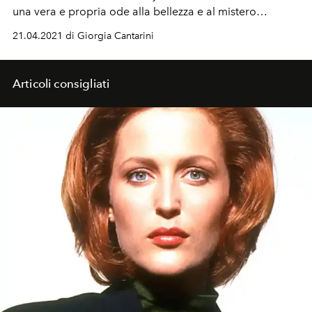
una vera e propria ode alla bellezza e al mistero
dell'esser donna. In tutte le sue sfumature, in tutte le sue
21.04.2021 di Giorgia Cantarini
scelte di stile. Immancabile è il
trench Burberry,
icona e
stilema della maison britannica guidata alla direzione
creativa da Riccardo Tisci.
Articoli consigliati