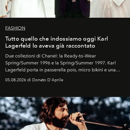
FASHION
Tutto quello che indossiamo oggi Karl
Lagerfeld lo aveva già raccontato
Due collezioni di Chanel: la Ready-to-Wear
Spring/Summer 1996 e la Spring/Summer 1997. Karl
Lagerfeld porta in passerella pois, micro bikini e una
logomania pensata per la spiaggia
, con Cindy, Linda,
05.08.2026 di Donato D'Aprile
Kate, Claudia e Carla una dietro l'altra. Trent'anni dopo,
in un'industria che vive di archivi, quel guardaroba resta
uno dei documenti più contemporanei che abbiamo.