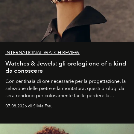
INTERNATIONAL WATCH REVIEW
Watches & Jewels: gli orologi one-of-a-kind
da conoscere
Con centinaia di ore necessarie per la progettazione, la
selezione delle pietre e la montatura, questi orologi da
sera rendono pericolosamente facile perdere la
cognizione del tempo. Ma con quadranti così
07.08.2026 di Silvia Frau
abbaglianti, chi è che guarda davvero l'ora?