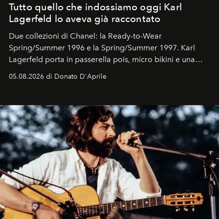
Tutto quello che indossiamo oggi Karl
Lagerfeld lo aveva già raccontato
Due collezioni di Chanel: la Ready-to-Wear
Spring/Summer 1996 e la Spring/Summer 1997. Karl
Lagerfeld porta in passerella pois, micro bikini e una
logomania pensata per la spiaggia
, con Cindy, Linda,
05.08.2026 di Donato D'Aprile
Kate, Claudia e Carla una dietro l'altra. Trent'anni dopo,
in un'industria che vive di archivi, quel guardaroba resta
uno dei documenti più contemporanei che abbiamo.