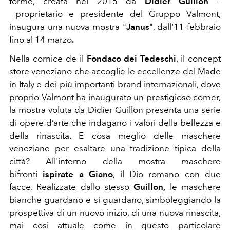
forme, creata nel 2015 da
Didier Guillon
–
proprietario e presidente del Gruppo Valmont,
inaugura una nuova mostra "
Janus
", dall'11 febbraio
fino al 14 marzo
.
Nella cornice de il
Fondaco dei Tedeschi
, il concept
store veneziano che accoglie le eccellenze del Made
in Italy e dei più importanti brand internazionali, dove
proprio Valmont ha inaugurato un prestigioso corner,
la mostra voluta da Didier Guillon presenta una serie
di opere d’arte che indagano i valori della bellezza e
della rinascita. E cosa meglio delle maschere
veneziane per esaltare una tradizione tipica della
città? All'interno della mostra maschere
bifronti
ispirate a Giano
, il Dio romano con due
facce. Realizzate dallo stesso
Guillon,
le maschere
bianche guardano e si guardano, simboleggiando la
prospettiva di un nuovo inizio, di una nuova rinascita,
mai cosi attuale come in questo particolare