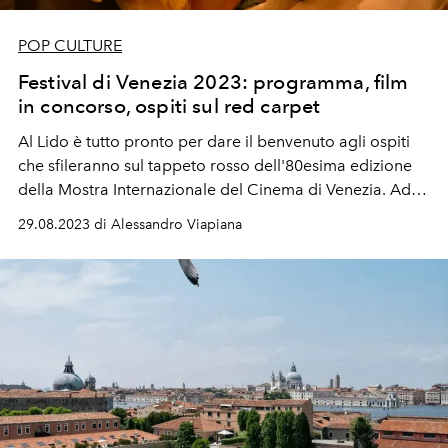
POP CULTURE
Festival di Venezia 2023: programma, film
in concorso, ospiti sul red carpet
Al Lido è tutto pronto per dare il benvenuto agli ospiti
che sfileranno sul tappeto rosso de
ll'80esima edizione
della Mostra Internazionale del Cinema di Venezia.
Ad
aprire la
kermesse
non sarà più "Challengers" di Luca
29.08.2023 di Alessandro Viapiana
Guadagnino ma "Comandante" di Edoardo de Angelis.
Tutto quello che c'è da sapere, dai film in concorso alla
giuria, al programma completo...