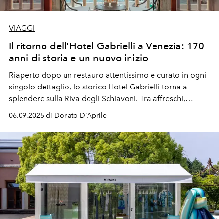
VIAGGI
Il ritorno dell'Hotel Gabrielli a Venezia: 170
anni di storia e un nuovo inizio
Riaperto dopo un restauro attentissimo e curato in ogni
singolo dettaglio, lo storico Hotel Gabrielli torna a
splendere sulla Riva degli Schiavoni. Tra affreschi,
giardino segreto, ristorante gourmet e terrazze dai
06.09.2025 di Donato D'Aprile
panorami mozzafiato, un nuovo salotto per vivere una
Venezia d'altri tempi ma mai polverosa. Il touch
contemporaneo si sente eccome.