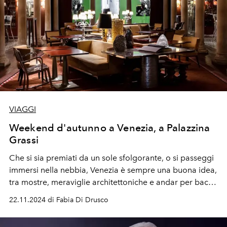
VIAGGI
Weekend d'autunno a Venezia, a Palazzina
Grassi
Che si sia premiati da un sole sfolgorante, o si passeggi
immersi nella nebbia, Venezia è sempre una buona idea,
tra mostre, meraviglie architettoniche e andar per bacari
tra spritz e cicchetti. Tanto più se si sceglie un albergo
22.11.2024 di Fabia Di Drusco
ultra accogliente di giorno con una vibe da party club la
sera.