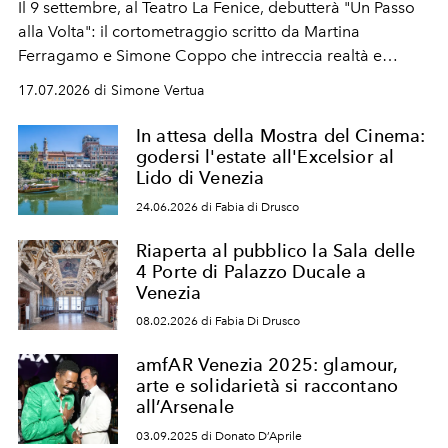
Il 9 settembre, al Teatro La Fenice, debutterà "Un Passo
alla Volta": il cortometraggio scritto da Martina
Ferragamo e Simone Coppo che intreccia realtà e
sogno per raccontare l'eredità di Salvatore Ferragamo,
17.07.2026 di Simone Vertua
il "calzolaio delle stelle" di Hollywood, e di Wanda Miletti
Ferragamo, custode della continuità della maison.
In attesa della Mostra del Cinema:
godersi l'estate all'Excelsior al
Lido di Venezia
24.06.2026 di Fabia di Drusco
Riaperta al pubblico la Sala delle
4 Porte di Palazzo Ducale a
Venezia
08.02.2026 di Fabia Di Drusco
amfAR Venezia 2025: glamour,
arte e solidarietà si raccontano
all’Arsenale
03.09.2025 di Donato D’Aprile