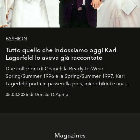
FASHION
Tutto quello che indossiamo oggi Karl
Lagerfeld lo aveva già raccontato
Due collezioni di Chanel: la Ready-to-Wear
Spring/Summer 1996 e la Spring/Summer 1997. Karl
Lagerfeld porta in passerella pois, micro bikini e una
logomania pensata per la spiaggia
, con Cindy, Linda,
05.08.2026 di Donato D'Aprile
Kate, Claudia e Carla una dietro l'altra. Trent'anni dopo,
in un'industria che vive di archivi, quel guardaroba resta
uno dei documenti più contemporanei che abbiamo.
Magazines