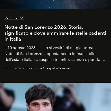
WELLNESS
Notte di San Lorenzo 2026. Storia,
significato e dove ammirare le stelle cadenti
in Italia
Il 10 agosto 2026 il cielo si vestirà di magia: torna la
Notte di San Lorenzo
, appuntamento immancabile
dell’estate italiana, sospeso tra mito, scienza e poesia.
Sarà il momento in cui gli occhi si alzano verso la volta
08.08.2026 di Ludovica Crespi-Pallavicini
celeste per seguire il passaggio delle
Perseidi
, quelle
che chiamiamo comunemente
stelle cadenti
, e affidare
all’universo i desideri più segreti